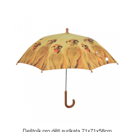
Deštník pro děti surikata 71x71x58cm