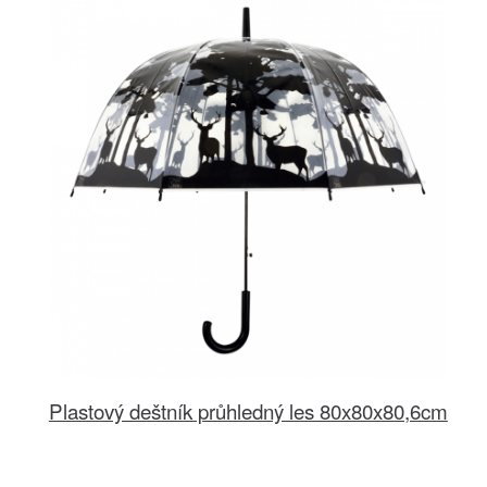
Plastový deštník průhledný les 80x80x80,6cm