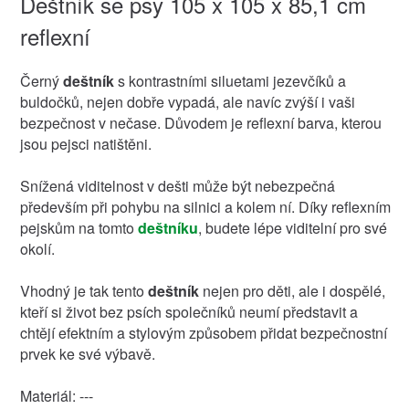
Deštník se psy 105 x 105 x 85,1 cm
reflexní
Černý
deštník
s kontrastními siluetami jezevčíků a
buldočků, nejen dobře vypadá, ale navíc zvýší i vaši
bezpečnost v nečase. Důvodem je reflexní barva, kterou
jsou pejsci natištěni.
Snížená viditelnost v dešti může být nebezpečná
především při pohybu na silnici a kolem ní. Díky reflexním
pejskům na tomto
deštníku
, budete lépe viditelní pro své
okolí.
Vhodný je tak tento
deštník
nejen pro děti, ale i dospělé,
kteří si život bez psích společníků neumí představit a
chtějí efektním a stylovým způsobem přidat bezpečnostní
prvek ke své výbavě.
Materiál: ---