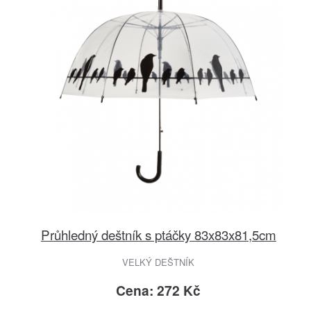
Průhledný deštník s ptáčky 83x83x81,5cm
VELKÝ DEŠTNÍK
Cena: 272 Kč