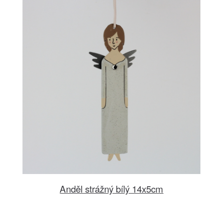
Anděl strážný bílý 14x5cm