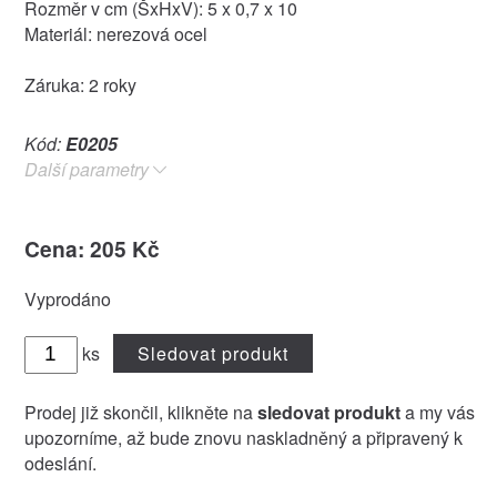
Rozměr v cm (ŠxHxV): 5 x 0,7 x 10
Materiál: nerezová ocel
Záruka: 2 roky
Kód:
E0205
Další parametry
Cena: 205 Kč
Vyprodáno
ks
Sledovat produkt
Prodej již skončil, klikněte na
sledovat produkt
a my vás
upozorníme, až bude znovu naskladněný a připravený k
odeslání.