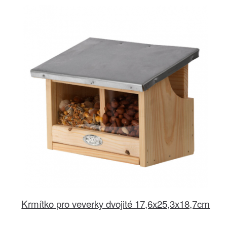
Krmítko pro veverky dvojité 17,6x25,3x18,7cm