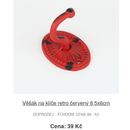
Věšák na klíče retro červený 8,5x6cm
DOPRODEJ - PŮVODNÍ CENA 89.- Kč
Cena: 39 Kč