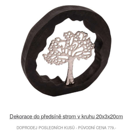
Dekorace do předsíně strom v kruhu 20x3x20cm
DOPRODEJ POSLEDNÍCH KUSŮ - PŮVODNÍ CENA 779.-