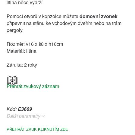
litina něco vydrží.
Pomocí otvorů v konzolce můžete
domovní zvonek
připevnit na stěnu ke vchodovým dveřím nebo na trám
pergoly.
Rozměr: v16 x š8 x h16cm
Materiál: litina
Záruka: 2 roky
Přehrát zvukový záznam
Kód:
E3669
Další parametry
PŘEHRÁT ZVUK KLIKNUTÍM ZDE