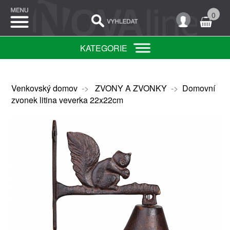
0
KATEGORIE
Venkovský domov
->
ZVONY A ZVONKY
->
Domovní
zvonek litina veverka 22x22cm