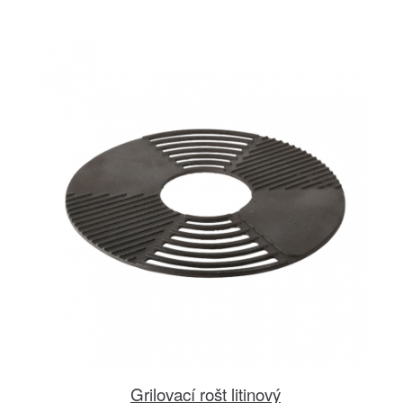
Grilovací rošt litinový