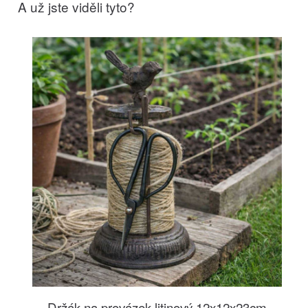
A už jste viděli tyto?
Držák na provázek litinový 12x12x23cm