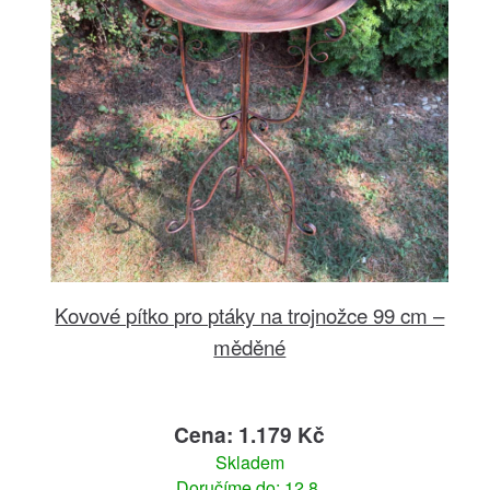
Kovové pítko pro ptáky na trojnožce 99 cm –
měděné
Cena: 1.179 Kč
Skladem
Doručíme do: 12.8.