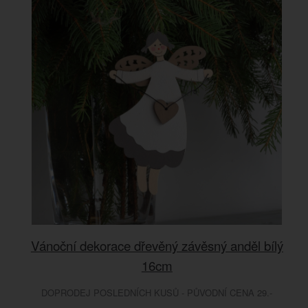
Vánoční dekorace dřevěný závěsný anděl bílý
16cm
DOPRODEJ POSLEDNÍCH KUSŮ - PŮVODNÍ CENA 29.-