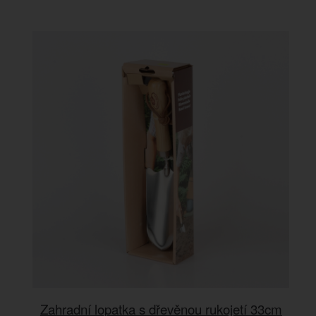
Zahradní lopatka s dřevěnou rukojetí 33cm