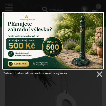
0
KATEGORIE
Venkovský domov
->
Vánoční dekorace
->
Dřevěná
vánoční ozdoba zvoneček s vločkou bílý 7cm (set 6ks)
Zahradní sloupek na vodu - veřejná výlevka