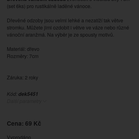
(set 6ks) pro rustikálně laděné vánoce.
Dřevěné odzoby jsou velmi lehké a nezatíží tak větve
stromku. Můžete jimi ozdobit i větve ve váze nebo různé
vánoční aranžmá. Na výběr je ze spousty motivů.
Materiál: dřevo
Rozměry: 7cm
Záruka: 2 roky
Kód:
dek5451
Další parametry
Cena: 69 Kč
Vyprodáno