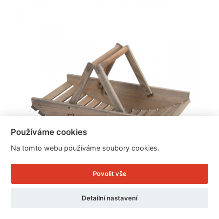
Používáme cookies
Na tomto webu používáme soubory cookies.
Povolit vše
Koš na květiny dřevěný 52,8 x 28,1 x 12,2 cm
Detailní nastavení