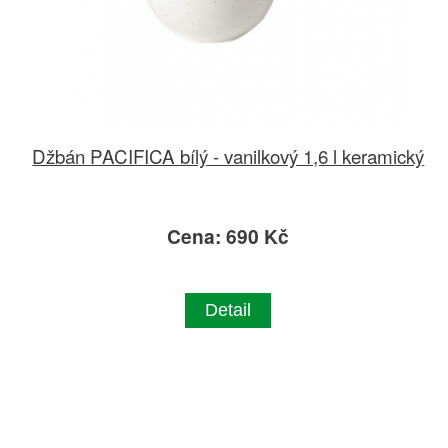
Džbán PACIFICA bílý - vanilkový 1,6 l keramický
Cena: 690 Kč
Detail