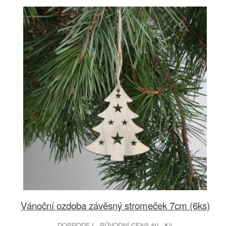
Vánoční ozdoba závěsný stromeček 7cm (6ks)
DOPRODEJ - PŮVODNÍ CENA 69.- Kč