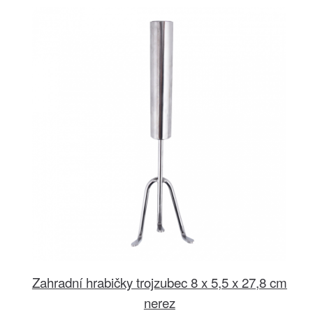
Zahradní hrabičky trojzubec 8 x 5,5 x 27,8 cm
nerez