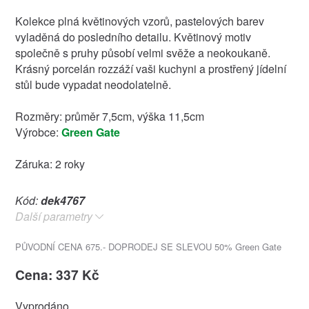
Kolekce plná květinových vzorů, pastelových barev
vyladěná do posledního detailu. Květinový motiv
společně s pruhy působí velmi svěže a neokoukaně.
Krásný porcelán rozzáží vaši kuchyni a prostřený jídelní
stůl bude vypadat neodolatelně.
Rozměry: průměr 7,5cm, výška 11,5cm
Výrobce:
Green Gate
Záruka: 2 roky
Kód:
dek4767
Další parametry
PŮVODNÍ CENA 675.- DOPRODEJ SE SLEVOU 50% Green Gate
Cena: 337 Kč
Vyprodáno