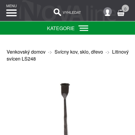
0
KATEGORIE
Venkovský domov
->
Svícny kov, sklo, dřevo
->
Litinový
svícen LS248