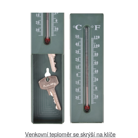
Venkovní teploměr se skrýší na klíče