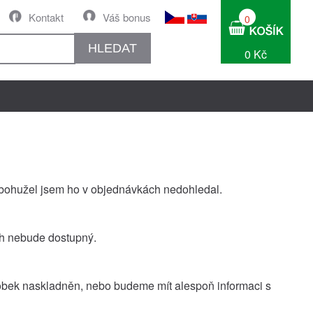
Kontakt
Váš bonus
0
HLEDAT
0 Kč
le bohužel jsem ho v objednávkách nedohledal.
ích nebude dostupný.
robek naskladněn, nebo budeme mít alespoň informaci s