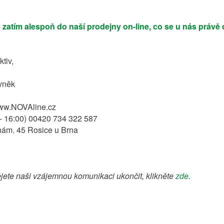
 zatím alespoň do naší prodejny on-line, co se u nás práv
ktiv,
yněk
ww.NOVAline.cz
 - 16:00) 00420 734 322 587
ám. 45 Rosice u Brna
ejete naši vzájemnou komunikaci ukončit, klikněte
zde
.