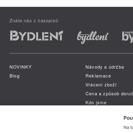
Znáte nás z časopisů
NOVINKY
Návody a údržba
Blog
Reklamace
Vrácení zboží
Cena a způsob doru
Kdo jsme
GPSR
Pou
Na t