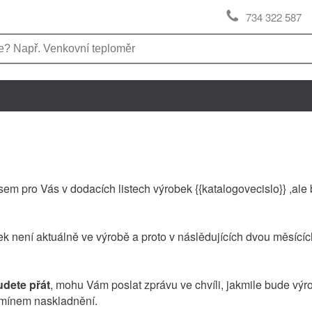
734 322 587
jsem pro Vás v dodacích listech výrobek {{katalogovecislo}} ,a
ek není aktuálně ve výrobě a proto v náslědujících dvou měsíc
udete přát
, mohu Vám poslat zprávu ve chvíli, jakmile bude vý
mínem naskladnění.