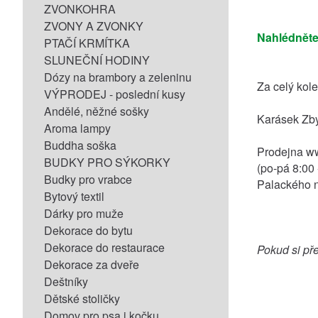
ZVONKOHRA
ZVONY A ZVONKY
Nahlédněte
PTAČÍ KRMÍTKA
SLUNEČNÍ HODINY
Dózy na brambory a zeleninu
Za celý kole
VÝPRODEJ - poslední kusy
Andělé, něžné sošky
Karásek Zb
Aroma lampy
Buddha soška
Prodejna w
BUDKY PRO SÝKORKY
(po-pá 8:00
Budky pro vrabce
Palackého n
Bytový textil
Dárky pro muže
Dekorace do bytu
Dekorace do restaurace
Pokud si př
Dekorace za dveře
Deštníky
Dětské stoličky
Domov pro psa i kočku