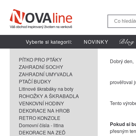
Vyberte si kategorii:
NOVINKY
PÍTKO PRO PTÁKY
Dobrý den,
ZAHRADNÍ SOCHY
ZAHRADNÍ UMYVADLA
PTAČÍ BUDKY
prověřoval 
Litinové škrabáky na boty
ROHOŽKY A ŠKRABADLA
Tento výrob
VENKOVNÍ HODINY
DEKORACE NA HROB
RETRO KONZOLE
Pokud si b
Domovní čísla - litina
přesným ter
DEKORACE NA ZEĎ