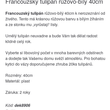
Francouzský tulipán růžovo-bílý 40cm
Francouzský tulipán
růžovo-bílý 40cm k nerozeznání od
živého. Tento má krásnou růžovou barvu s bílým žíháním
a ze stonku mu „vyrůstají“ listy.
Umělý tulipán neuvadne a bude Vám tak dělat radost
klidně celý rok.
Vyberte si libovolný počet v mnoha barevných odstínech
a dodejte tak Vašemu domu svěží atmosféru. Pro bohatou
kytici do vázy doporučujeme zhruba 20ks tulipánů.
Rozměry: 40cm
Materiál: plast
Záruka: 2 roky
Kód:
dek8906