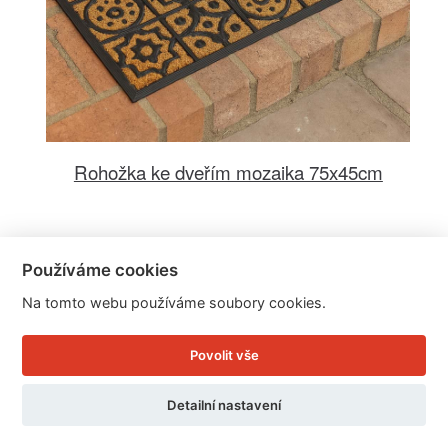
Rohožka ke dveřím mozaika 75x45cm
Cena: 279 Kč
Používáme cookies
Skladem
Doručíme do: 11.8.
Na tomto webu používáme soubory cookies.
Detail
Povolit vše
Detailní nastavení