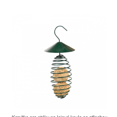
Krmítko pro ptáky na lojové koule se střechou