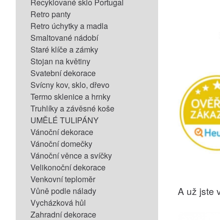
Recyklované sklo Portugal
Retro panty
Retro úchytky a madla
Smaltované nádobí
Staré klíče a zámky
Stojan na květiny
Svatební dekorace
Svícny kov, sklo, dřevo
Termo sklenice a hrnky
Truhlíky a závěsné koše
UMĚLÉ TULIPÁNY
Vánoční dekorace
Vánoční domečky
Vánoční věnce a svíčky
Velikonoční dekorace
Venkovní teploměr
A už jste v
Vůně podle nálady
Vycházková hůl
Zahradní dekorace