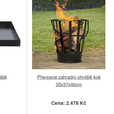
iště
Přenosné zahradní ohniště koš
35x37x40cm
č
Cena: 2.478 Kč