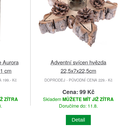
e Aurora
Adventní svícen hvězda
11 cm
22,5x7x22,5cm
199.- Kč
DOPRODEJ - PŮVODNÍ CENA 229.- Kč
Cena: 99 Kč
IŽ ZÍTRA
Skladem
MŮŽETE MÍT JIŽ ZÍTRA
.
Doručíme do: 11.8.
Detail