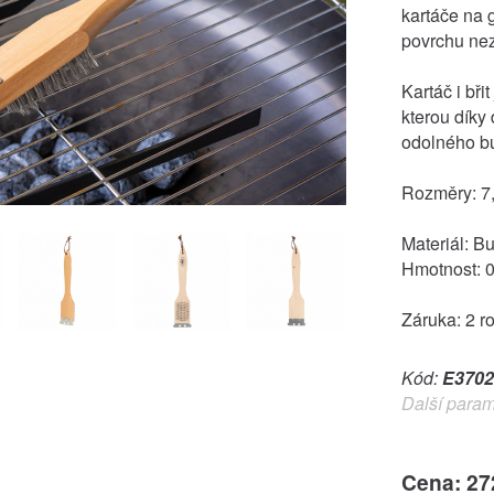
kartáče na g
povrchu ne
Kartáč i bři
kterou díky
odolného bu
Rozměry: 7,
Materiál: B
Hmotnost: 0
Záruka: 2 r
Kód:
E3702
Další param
Cena: 27