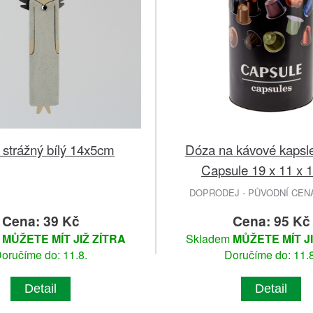
 strážný bílý 14x5cm
Dóza na kávové kapsl
Capsule 19 x 11 x 
DOPRODEJ - PŮVODNÍ CENA 
Cena: 39 Kč
Cena: 95 Kč
m
MŮŽETE MÍT JIŽ ZÍTRA
Skladem
MŮŽETE MÍT J
oručíme do: 11.8.
Doručíme do: 11.8
Detail
Detail