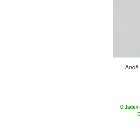
Anděl
Sklade
D