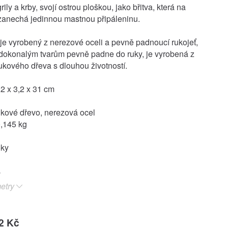
rily a krby, svojí ostrou ploškou, jako břitva, která na
zanechá jedinnou mastnou připáleninu.
t je vyrobený z nerezové oceli a pevně padnoucí rukojeť,
 dokonalým tvarům pevně padne do ruky, je vyrobená z
kového dřeva s dlouhou životností.
2 x 3,2 x 31 cm
ukové dřevo, nerezová ocel
,145 kg
oky
etry
2 Kč