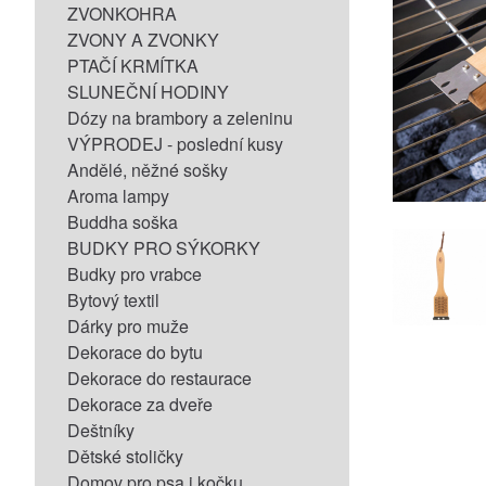
ZVONKOHRA
ZVONY A ZVONKY
PTAČÍ KRMÍTKA
SLUNEČNÍ HODINY
Dózy na brambory a zeleninu
VÝPRODEJ - poslední kusy
Andělé, něžné sošky
Aroma lampy
Buddha soška
BUDKY PRO SÝKORKY
Budky pro vrabce
Bytový textil
Dárky pro muže
Dekorace do bytu
Dekorace do restaurace
Dekorace za dveře
Deštníky
Dětské stoličky
Domov pro psa i kočku