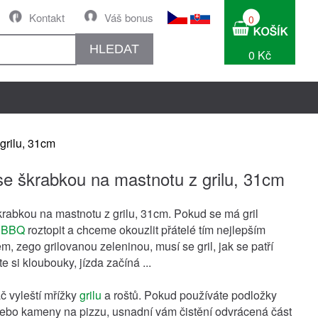
Kontakt
Váš bonus
0
HLEDAT
0 Kč
grilu, 31cm
se škrabkou na mastnotu z grilu, 31cm
krabkou na mastnotu z grilu, 31cm. Pokud se má gril
a
BBQ
roztopit a chceme okouzlit přátelé tím nejlepším
, zego grilovanou zeleninou, musí se gril, jak se patří
te si kloubouky, jízda začíná ...
áč vyleští mřížky
grilu
a roštů. Pokud používáte podložky
bo kameny na pizzu, usnadní vám čistění odvrácená část