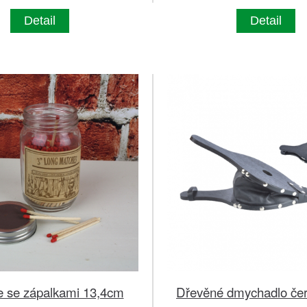
Detail
Detail
e se zápalkami 13,4cm
Dřevěné dmychadlo če