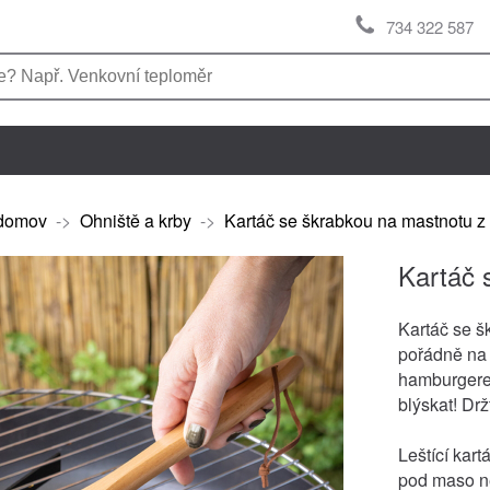
734 322 587
domov
->
Ohniště a krby
->
Kartáč se škrabkou na mastnotu z 
Kartáč 
Kartáč se š
pořádně n
hamburgerem
blýskat! Drž
Leštící kart
pod maso ne