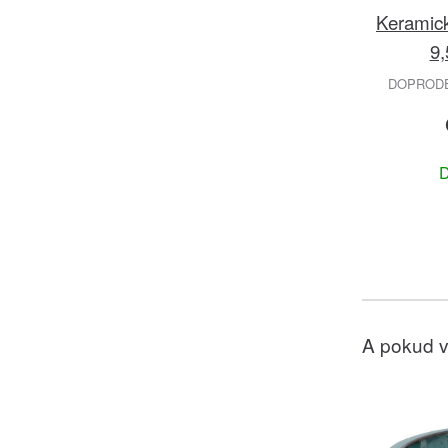
Keramic
9,
DOPRODEJ
D
A pokud v