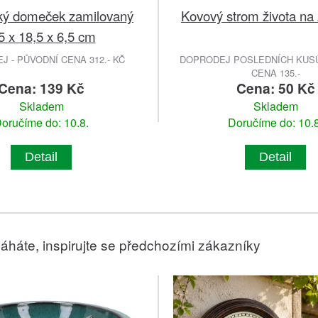
ký domeček zamilovaný
Kovový strom života na 
5 x 18,5 x 6,5 cm
 - PŮVODNÍ CENA 312.- KČ
DOPRODEJ POSLEDNÍCH KUSŮ
CENA 135.-
Cena: 139 Kč
Cena: 50 Kč
Skladem
Skladem
oručíme do: 10.8.
Doručíme do: 10.8
Detail
Detail
áháte, inspirujte se předchozími zákazníky