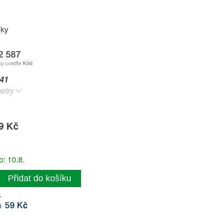
oky
41
etry
9 Kč
: 10.8.
Přidat do košíku