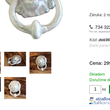
Záruka: 2 r
Kód:
dek96
Další param
Cena: 29
Skladem
Doručíme do
ks