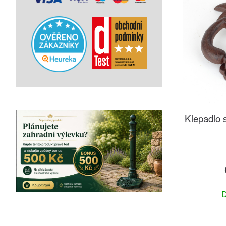
Klepadlo 
D