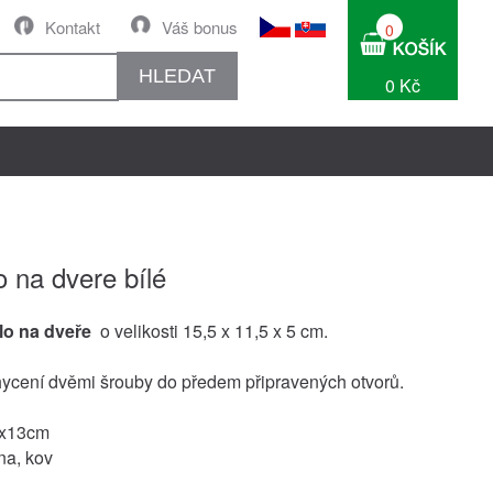
Kontakt
Váš bonus
0
HLEDAT
0 Kč
o na dvere bílé
lo na dveře
o velikosti 15,5 x 11,5 x 5 cm.
ycení dvěmi šrouby do předem připravených otvorů.
5x13cm
ina, kov