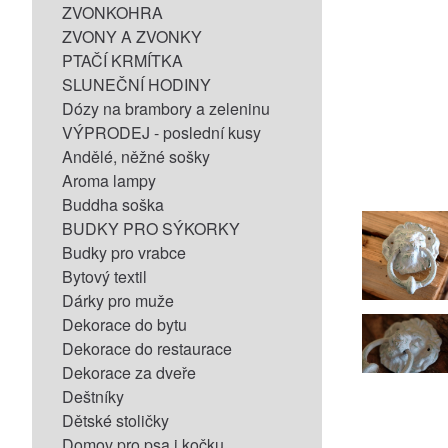
ZVONKOHRA
ZVONY A ZVONKY
PTAČÍ KRMÍTKA
SLUNEČNÍ HODINY
Dózy na brambory a zeleninu
VÝPRODEJ - poslední kusy
Andělé, něžné sošky
Aroma lampy
Buddha soška
BUDKY PRO SÝKORKY
Budky pro vrabce
Bytový textil
Dárky pro muže
Dekorace do bytu
Dekorace do restaurace
Dekorace za dveře
Deštníky
Dětské stoličky
Domov pro psa i kočku