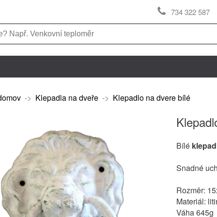
734 322 587
domov
->
Klepadla na dveře
->
Klepadlo na dvere bílé
Klepadl
Bílé
klepad
Snadné uch
Rozměr: 1
Materiál: lit
Váha 645g