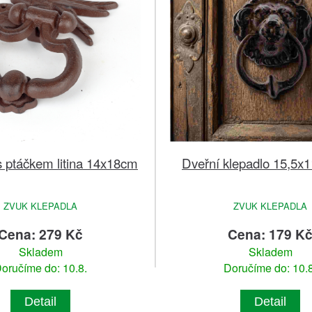
s ptáčkem litina 14x18cm
Dveřní klepadlo 15,5x
ZVUK KLEPADLA
ZVUK KLEPADLA
Cena: 279 Kč
Cena: 179 K
Skladem
Skladem
oručíme do: 10.8.
Doručíme do: 10.8
Detail
Detail