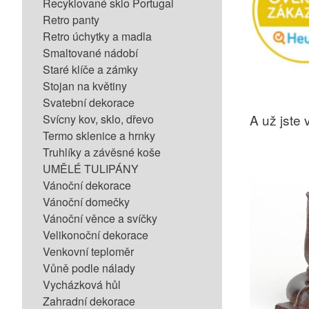
Recyklované sklo Portugal
Retro panty
Retro úchytky a madla
Smaltované nádobí
Staré klíče a zámky
Stojan na květiny
Svatební dekorace
A už jste v
Svícny kov, sklo, dřevo
Termo sklenice a hrnky
Truhlíky a závěsné koše
UMĚLÉ TULIPÁNY
Vánoční dekorace
Vánoční domečky
Vánoční věnce a svíčky
Velikonoční dekorace
Venkovní teploměr
Vůně podle nálady
Vycházková hůl
Zahradní dekorace