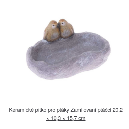
Keramické pítko pro ptáky Zamilovaní ptáčci 20,2
× 10,3 × 15,7 cm