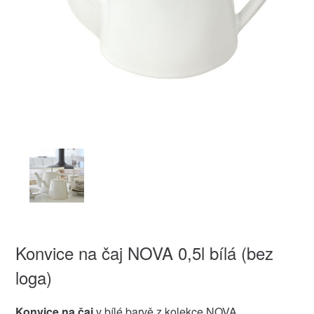
Konvice na čaj NOVA 0,5l bílá (bez
loga)
Konvice na čaj
v bílé barvě z kolekce NOVA