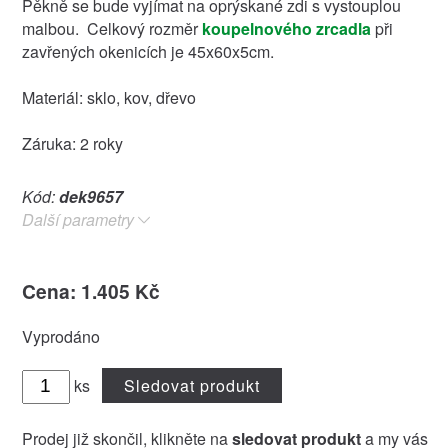
Pěkně se bude vyjímat na oprýskané zdi s vystouplou
malbou. Celkový rozměr
koupelnového zrcadla
při
zavřených okenicích je 45x60x5cm.
Materiál: sklo, kov, dřevo
Záruka: 2 roky
Kód:
dek9657
Další parametry
Cena: 1.405 Kč
Vyprodáno
ks
Sledovat produkt
Prodej již skončil, klikněte na
sledovat produkt
a my vás