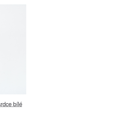
rdce bílé
č