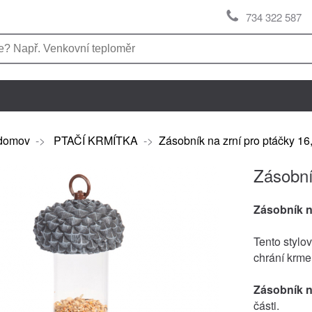
734 322 587
domov
->
PTAČÍ KRMÍTKA
->
Zásobník na zrní pro ptáčky 1
Zásobní
Zásobník n
Tento stylo
chrání krme
Zásobník n
části.