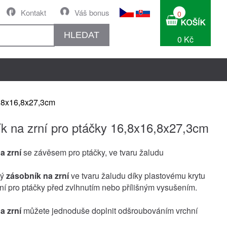
Kontakt
Váš bonus
0
HLEDAT
0 Kč
6,8x16,8x27,3cm
k na zrní pro ptáčky 16,8x16,8x27,3cm
a zrní
se závěsem pro ptáčky, ve tvaru žaludu
vý
zásobník na zrní
ve tvaru žaludu díky plastovému krytu
ní pro ptáčky před zvlhnutím nebo přílišným vysušením.
a zrní
můžete jednoduše doplnit odšroubováním vrchní