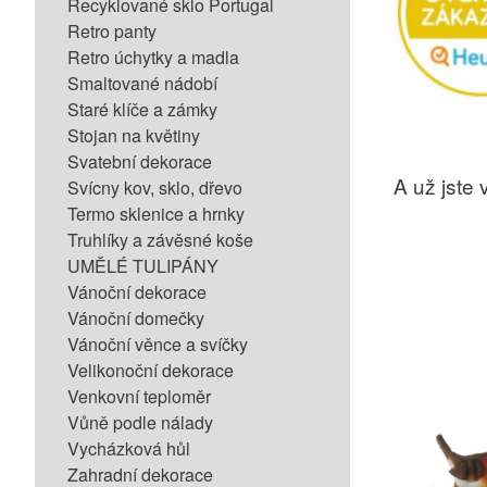
Recyklované sklo Portugal
Retro panty
Retro úchytky a madla
Smaltované nádobí
Staré klíče a zámky
Stojan na květiny
Svatební dekorace
A už jste v
Svícny kov, sklo, dřevo
Termo sklenice a hrnky
Truhlíky a závěsné koše
UMĚLÉ TULIPÁNY
Vánoční dekorace
Vánoční domečky
Vánoční věnce a svíčky
Velikonoční dekorace
Venkovní teploměr
Vůně podle nálady
Vycházková hůl
Zahradní dekorace