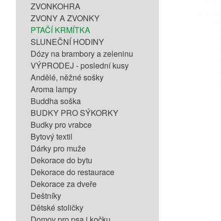
ZVONKOHRA
ZVONY A ZVONKY
PTAČÍ KRMÍTKA
SLUNEČNÍ HODINY
Dózy na brambory a zeleninu
VÝPRODEJ - poslední kusy
Andělé, něžné sošky
Aroma lampy
Buddha soška
BUDKY PRO SÝKORKY
Budky pro vrabce
Bytový textil
Dárky pro muže
Dekorace do bytu
Dekorace do restaurace
Dekorace za dveře
Deštníky
Dětské stoličky
Domov pro psa i kočku