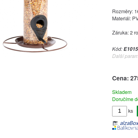
Rozměry: 16
Materiál: P
Záruka: 2 r
Kód:
E1015
Další param
Cena: 27
Skladem
Doručíme do
ks