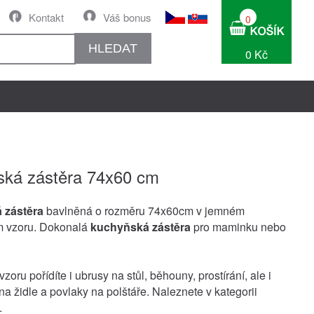
Kontakt
Váš bonus
0
HLEDAT
0 Kč
ká zástěra 74x60 cm
 zástěra
bavlněná o rozměru 74x60cm v jemném
 vzoru. Dokonalá
kuchyňská zástěra
pro maminku nebo
zoru pořídíte i ubrusy na stůl, běhouny, prostírání, ale i
a židle a povlaky na polštáře. Naleznete v kategorii
.