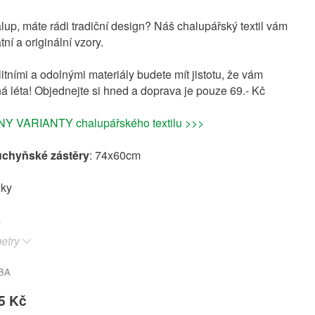
alup, máte rádi tradiční design? Náš chalupářský textil vám
tní a originální vzory.
itními a odolnými materiály budete mít jistotu, že vám
há léta! Objednejte si hned a doprava je pouze 69.- Kč
 VARIANTY chalupářského textilu >>>
uchyňské zástěry
: 74x60cm
oky
etry
BA
5 Kč