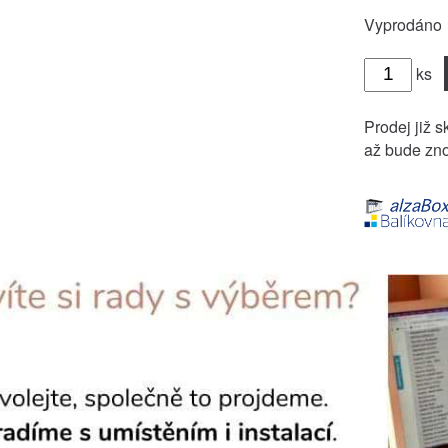
Vyprodáno
ks
Prodej již s
až bude zno