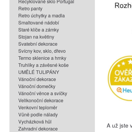
Recyklované sklo Portugal
Retro panty
Retro úchytky a madla
Smaltované nádobí
Staré klíče a zámky
Stojan na květiny
Svatební dekorace
Svícny kov, sklo, dřevo
Termo sklenice a hrnky
Truhlíky a závěsné koše
UMĚLÉ TULIPÁNY
Vánoční dekorace
Vánoční domečky
Vánoční věnce a svíčky
Velikonoční dekorace
Venkovní teploměr
Vůně podle nálady
Vycházková hůl
A už jste v
Zahradní dekorace