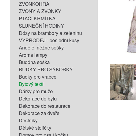
ZVONKOHRA
ZVONY A ZVONKY
PTAČÍ KRMÍTKA
SLUNEČNÍ HODINY
Dózy na brambory a zeleninu
VÝPRODEJ - poslední kusy
Andělé, něžné sošky
Aroma lampy
Buddha soška
BUDKY PRO SÝKORKY
Budky pro vrabce
Bytový textil
Dárky pro muže
Dekorace do bytu
Dekorace do restaurace
Dekorace za dveře
Deštníky
Dětské stoličky
Domov pro psa i kočku