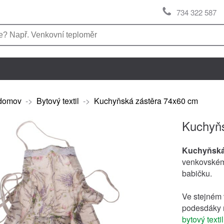
734 322 587
domov
->
Bytový textil
->
Kuchyňská zástěra 74x60 cm
Kuchyňs
Kuchyňská
venkovském
babičku.
Ve stejném v
podesdáky n
bytový textil