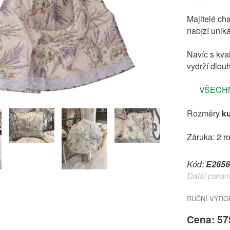
Majitelé ch
nabízí uniká
Navíc s kval
vydrží dlou
VŠECHNY
Rozměry
k
Záruka: 2 r
Kód:
E2656
Další param
RUČNÍ VÝRO
Cena: 57