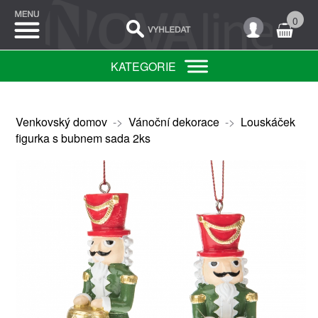
0
KATEGORIE
Venkovský domov
->
Vánoční dekorace
->
Louskáček
figurka s bubnem sada 2ks