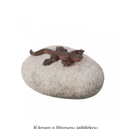
Kámen s litinovou ještěrkou