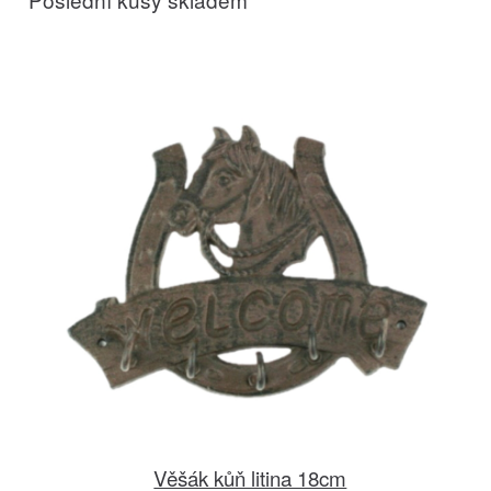
Věšák kůň litina 18cm