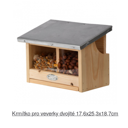
Krmítko pro veverky dvojité 17,6x25,3x18,7cm