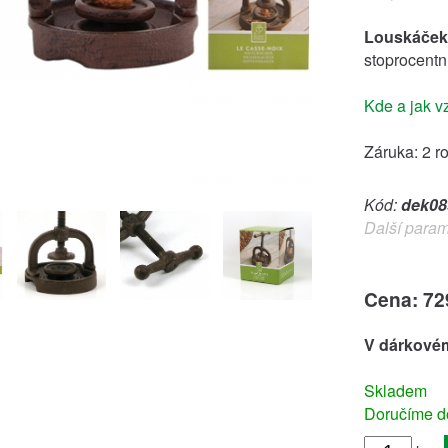
Louskáček
stoprocentní
Kde a jak v
Záruka: 2 r
Kód:
dek08
Další param
Cena: 72
V dárkovém
Skladem
Doručíme do