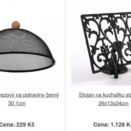
ezový na potraviny černý
Stojan na kuchařku st
30,1cm
26x13x24cm
Cena: 229 Kč
Cena: 1.128 K