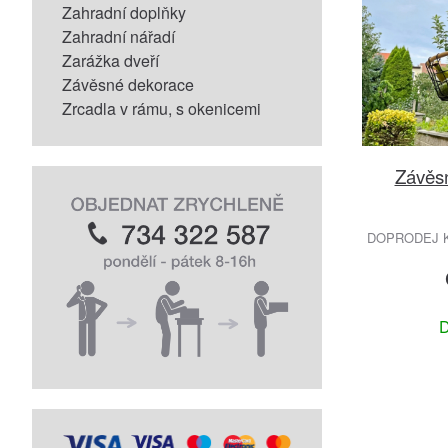
Zahradní doplňky
Zahradní nářadí
Zarážka dveří
Závěsné dekorace
Zrcadla v rámu, s okenicemi
Závěs
DOPRODEJ K
D