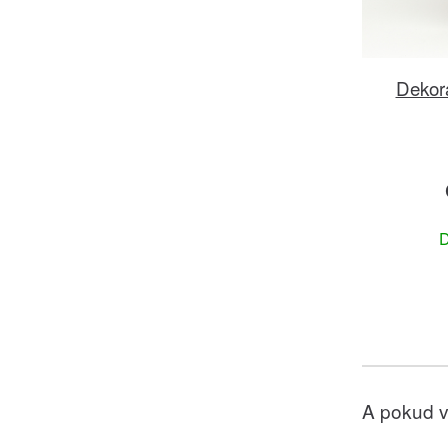
Dekor
D
A pokud v