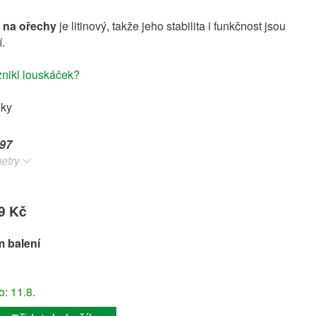
 na ořechy
je litinový, takže jeho stabilita i funkčnost jsou
.
znikl louskáček?
oky
97
etry
9 Kč
 balení
: 11.8.