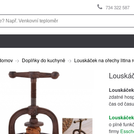
734 322 587
domov
->
Doplňky do kuchyně
->
Louskáček na ořechy litina 
Louskáč
Louskáček
zdatné hosp
čas od času
Louskáček
o plně funkč
firmy
Essch