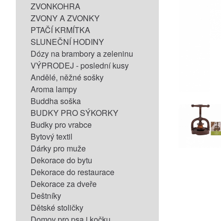
ZVONKOHRA
ZVONY A ZVONKY
PTAČÍ KRMÍTKA
SLUNEČNÍ HODINY
Dózy na brambory a zeleninu
VÝPRODEJ - poslední kusy
Andělé, něžné sošky
Aroma lampy
Buddha soška
BUDKY PRO SÝKORKY
Budky pro vrabce
Bytový textil
Dárky pro muže
Dekorace do bytu
Dekorace do restaurace
Dekorace za dveře
Deštníky
Dětské stoličky
Domov pro psa i kočku