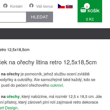
Kontakt
Váš bonus
0
HLEDAT
0 Kč
retro 12,5x18,5cm
ek na ořechy litina retro 12,5x18,5cm
 na ořechy
je pomocník, jehož službu ocení zvláště
odyňky a cukrářky. Ale samozřejmě také každý, kdo se
 pustí do pečení ořechového
cukroví
.
na
ořechy
, který nabízíme, má rozměr 12,5 x 18,5 cm. Jde
ní přístroj, který zároveň plní roli zajímavé retro dekorace
ert Design
.