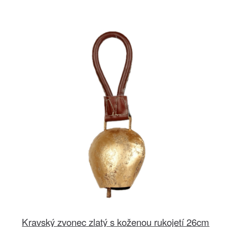
Kravský zvonec zlatý s koženou rukojetí 26cm