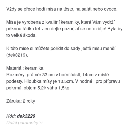
Vždy se přece hodí mísa na těsto, na salát nebo ovoce.
Mísa je vyrobena z kvalitní keramiky, která Vám vydrží
pěknou řádku let. Jen dejte pozor, ať se nerozbije! Byla by
to velká škoda.
K této míse si můžete pořídit do sady ještě mísu menší
(dek3219).
Materiál: keramika
Rozměry: průměr 33 cm v horní části, 14cm v místě
podesty. Hloubka mísy je 13.5cm. V hodné i pro přípravu
pokrmů, objem 5,2l/ váha 1,5kg
Záruka: 2 roky
Kód:
dek3220
Další parametry