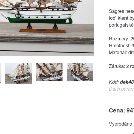
Sagres nese
loď, která 
portugalské
Rozměry: 2
Hmotnost: 
Materiál: dř
Záruka: 2 r
Kód:
dek48
Další param
Cena: 94
Vyprodáno