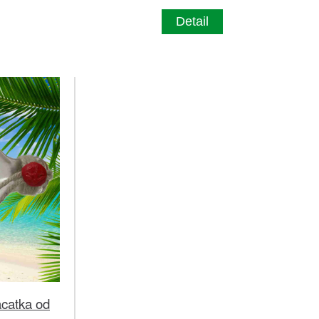
Detail
acatka od