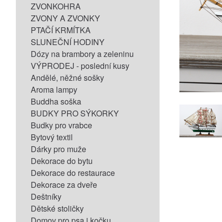
ZVONKOHRA
ZVONY A ZVONKY
PTAČÍ KRMÍTKA
SLUNEČNÍ HODINY
Dózy na brambory a zeleninu
VÝPRODEJ - poslední kusy
Andělé, něžné sošky
Aroma lampy
Buddha soška
BUDKY PRO SÝKORKY
Budky pro vrabce
Bytový textil
Dárky pro muže
Dekorace do bytu
Dekorace do restaurace
Dekorace za dveře
Deštníky
Dětské stoličky
Domov pro psa i kočku