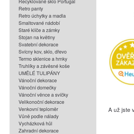
Recyklované sklo Portugal
Retro panty
Retro úchytky a madla
Smaltované nádobí
Staré klíče a zámky
Stojan na květiny
Svatební dekorace
Svícny kov, sklo, dřevo
Termo sklenice a hrnky
Truhlíky a závěsné koše
UMĚLÉ TULIPÁNY
Vánoční dekorace
Vánoční domečky
Vánoční věnce a svíčky
Velikonoční dekorace
A už jste v
Venkovní teploměr
Vůně podle nálady
Vycházková hůl
Zahradní dekorace