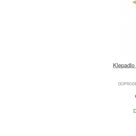
Klepadlo
DOPRODEJ
D