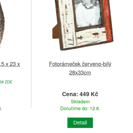
,5 x 23 x
Fotorámeček červeno-bílý
28x33cm
ÍM ZDE
č
Cena: 449 Kč
Skladem
.
Doručíme do: 12.8.
Detail