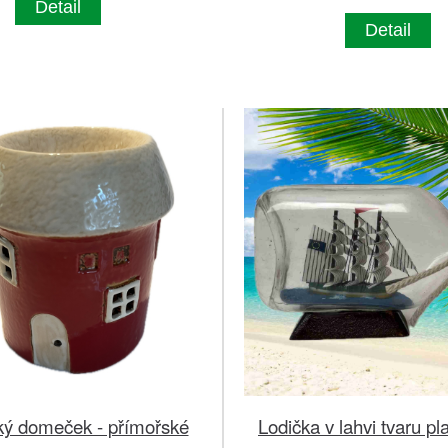
Detail
Detail
ý domeček - přímořské
Lodička v lahvi tvaru pl