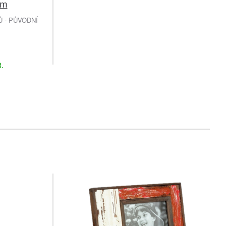
cm
 - PŮVODNÍ
.