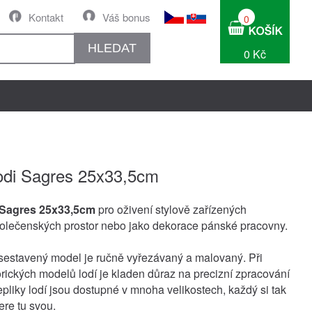
Kontakt
Váš bonus
0
HLEDAT
0 Kč
odi Sagres 25x33,5cm
 Sagres 25x33,5cm
pro oživení stylově zařízených
společenských prostor nebo jako dekorace pánské pracovny.
estavený model je ručně vyřezávaný a malovaný. Při
orických modelů lodí je kladen důraz na precizní zpracování
epliky lodí jsou dostupné v mnoha velikostech, každý si tak
re tu svou.