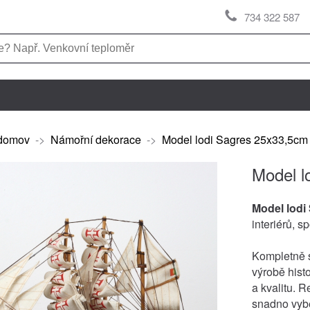
734 322 587
domov
->
Námořní dekorace
->
Model lodi Sagres 25x33,5cm
Model l
Model lodi
interiérů, 
Kompletně s
výrobě hist
a kvalitu. R
snadno vybe