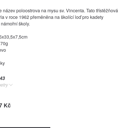
 název poloostrova na mysu sv. Vincenta. Tato třístěžňová
byla v roce 1962 přeměněna na školící loď pro kadety
 námořní školy.
5x33,5x7,5cm
370g
evo
oky
43
etry
7 Kč