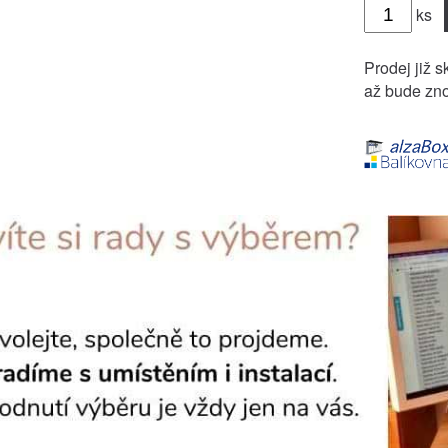
ks
Prodej již s
až bude zno