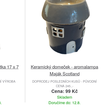
tka 17 x 7
Keramický domeček - aromalampa
Maják Scotland
NÍ VÝROBA
DOPRODEJ POSLEDNÍCH KUSŮ - PŮVODNÍ
CENA 245.,-
Cena: 99 Kč
Skladem
.
Doručíme do: 12.8.