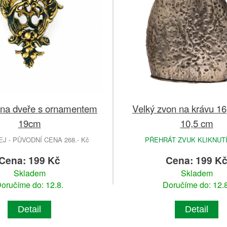
 na dveře s ornamentem
Velký zvon na krávu 16
19cm
10,5 cm
 - PŮVODNÍ CENA 268.- Kč
PŘEHRÁT ZVUK KLIKNUT
Cena: 199 Kč
Cena: 199 K
Skladem
Skladem
oručíme do: 12.8.
Doručíme do: 12.8
Detail
Detail