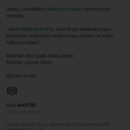
Jedny z největších
nástěnných hodin
určených pro
interiéry.
velké nástěnné hodiny
určené pro restaurace jsou
poháněny hodinovým strojkem typu Quartz na jednu
tužkovou baterii.
Materiál: sklo, plast, dřevo, plech
Rozměr: průměr 90cm
Záruka: 2 roky
Kód:
dek9792
Další parametry
VELKÉ HODINY 90 cm - DOPRODEJ POSLEDNÍCH KUSŮ -
PŮVODNÍ CENA 3995.-