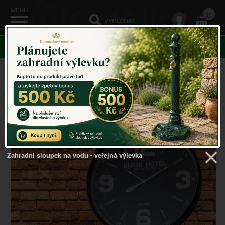
0
KATEGORIE
Venkovský domov
->
Nástěnné hodiny
->
Nástěnné
hodiny černé 90cm
Zahradní sloupek na vodu - veřejná výlevka