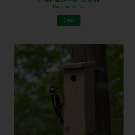
Skladem
MŮŽETE MÍT JIŽ ZÍTRA
Doručíme do: 7.8.
Detail