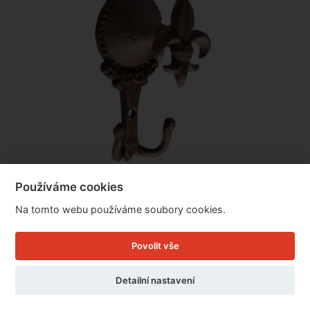
Používáme cookies
Dvojháček litinový 13x5cm
Na tomto webu používáme soubory cookies.
Povolit vše
Cena: 99 Kč
Skladem
MŮŽETE MÍT JIŽ ZÍTRA
Detailní nastavení
Doručíme do: 7.8.