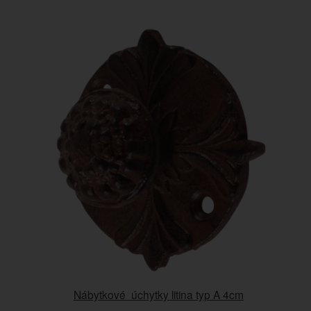
Nábytkové úchytky litina typ A 4cm