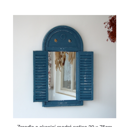
Zrcadlo s okenicí modrá patina 39 x 75cm