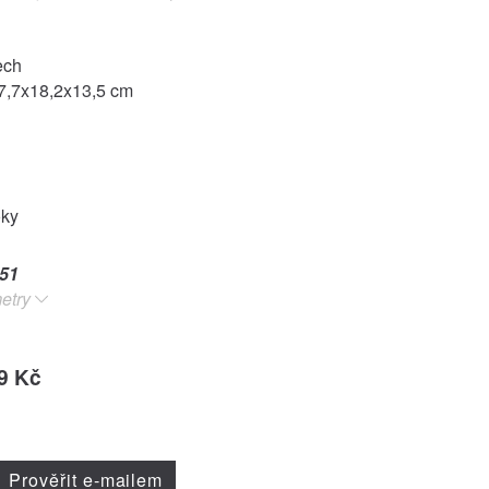
ech
7,7x18,2x13,5 cm
oky
51
etry
9 Kč
Prověřit e-mailem