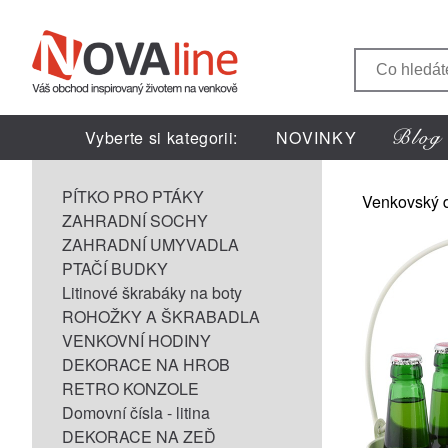
Vyberte si kategorii:
NOVINKY
PÍTKO PRO PTÁKY
Venkovský 
ZAHRADNÍ SOCHY
ZAHRADNÍ UMYVADLA
PTAČÍ BUDKY
Litinové škrabáky na boty
ROHOŽKY A ŠKRABADLA
VENKOVNÍ HODINY
DEKORACE NA HROB
RETRO KONZOLE
Domovní čísla - litina
DEKORACE NA ZEĎ