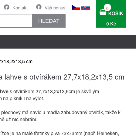
Kontakt
Váš bonus
0
HLEDAT
0 Kč
,7x18,2x13,5 cm
a lahve s otvírákem 27,7x18,2x13,5 cm
ahve
s otvírákem 27,7x18,2x13,5cm je skvělým
 na piknik i na výlet.
plechový má navíc u madla zabudovaný otvírák, takže k
ně už nic nebrání.
řížce je na malé třetinky piva 73x73mm (např. Heineken,