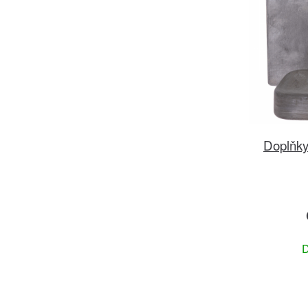
Doplňky
D