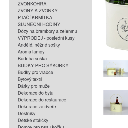
ZVONKOHRA
ZVONY A ZVONKY
PTAČÍ KRMÍTKA
SLUNEČNÍ HODINY
Dózy na brambory a zeleninu
VÝPRODEJ - poslední kusy
Andělé, něžné sošky
Aroma lampy
Buddha soška
BUDKY PRO SÝKORKY
Budky pro vrabce
Bytový textil
Dárky pro muže
Dekorace do bytu
Dekorace do restaurace
Dekorace za dveře
Deštníky
Dětské stoličky
Domov pro psa i kočku