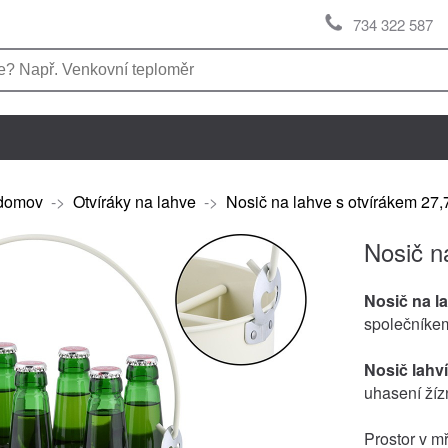
734 322 587
domov
->
Otvíráky na lahve
->
Nosič na lahve s otvírákem 27
Nosič n
Nosič na l
společníkem
Nosič lahví
uhasení žíz
Prostor v m