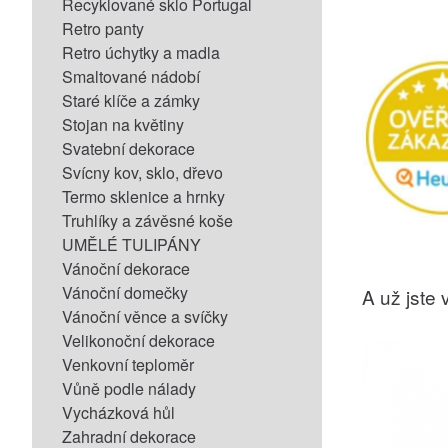
Recyklované sklo Portugal
Retro panty
Retro úchytky a madla
Smaltované nádobí
Staré klíče a zámky
Stojan na květiny
Svatební dekorace
Svícny kov, sklo, dřevo
Termo sklenice a hrnky
Truhlíky a závěsné koše
UMĚLÉ TULIPÁNY
Vánoční dekorace
Vánoční domečky
A už jste v
Vánoční věnce a svíčky
Velikonoční dekorace
Venkovní teploměr
Vůně podle nálady
Vycházková hůl
Zahradní dekorace