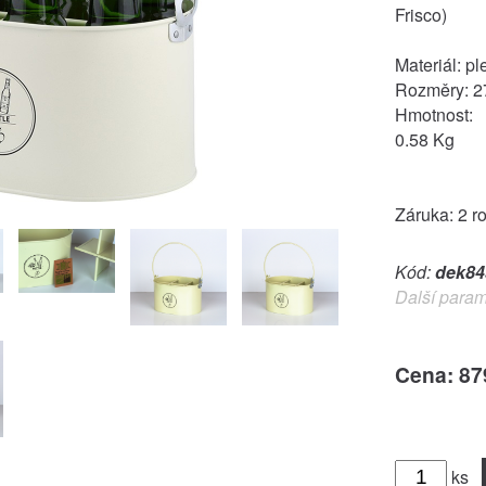
Frisco)
Materiál: pl
Rozměry: 2
Hmotnost:
0.58 Kg
Záruka: 2 r
Kód:
dek84
Další param
Cena: 87
ks