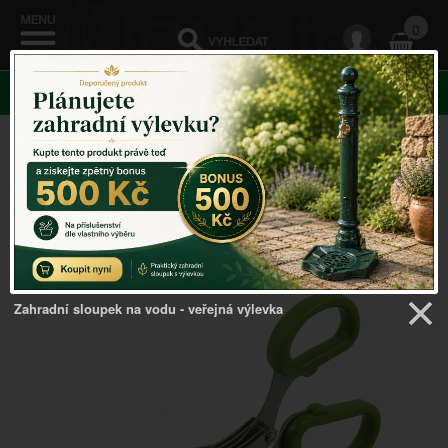
0
KATEGORIE
Venkovský domov
->
Doplňky do kuchyně
->
Nůžky na
pažitku 20cm
Zahradní sloupek na vodu - veřejná výlevka