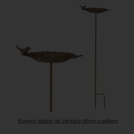
Kovový zápich do zahrady 86cm s pítkem