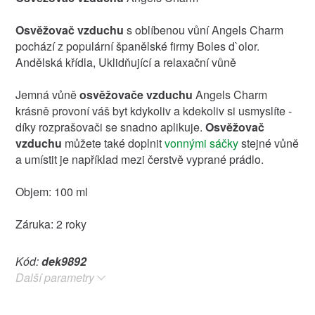
Osvěžovač vzduchu
s oblíbenou vůní Angels Charm
pochází z populární španělské firmy Boles d`olor.
Andělská křídla, Uklidňující a relaxační vůně
Jemná vůně
osvěžovače vzduchu
Angels Charm
krásně provoní váš byt kdykoliv a kdekoliv si usmyslíte -
díky rozprašovači se snadno aplikuje.
Osvěžovač
vzduchu
můžete také doplnit
vonnými sáčky
stejné vůně
a umístit je například mezi čerstvě vyprané prádlo.
Objem: 100 ml
Záruka: 2 roky
Kód:
dek9892
Další parametry