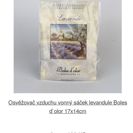
Osvěžovač vzduchu vonný sáček levandule Boles
d`olor 17x14cm