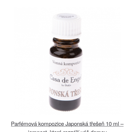
Parfémová kompozice Japonská třešeň 10 ml –
jemnost, která rozzáří váš domov