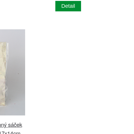
Detail
ný sáček
r 17x14cm