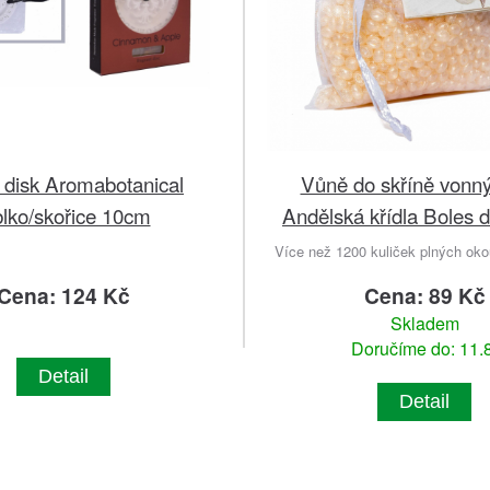
 disk Aromabotanical
Vůně do skříně vonn
blko/skořice 10cm
Andělská křídla Boles d
Více než 1200 kuliček plných okou
Cena: 124 Kč
Cena: 89 Kč
Skladem
Doručíme do: 11.8
Detail
Detail