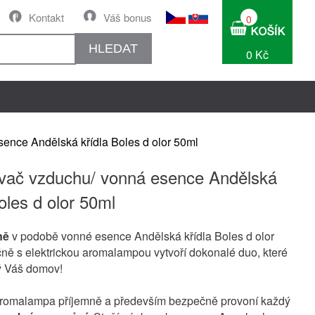
Kontakt
Váš bonus
0
HLEDAT
0 Kč
ence Andělská křídla Boles d olor 50ml
ač vzduchu/ vonná esence Andělská
oles d olor 50ml
ně
v podobě vonné esence Andělská křídla Boles d olor
ně s elektrickou aromalampou vytvoří dokonalé duo, které
ý Váš domov!
 aromalampa příjemně a především bezpečně provoní každý