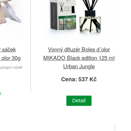
ý sáček
Vonný difuzér Boles d´olor
 olor 30g
MIKADO Black edition 125 ml
Urban Jungle
zlující vůně!
Cena: 537 Kč
.
Detail