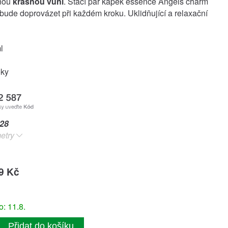
enou
krásnou vůní
. Stačí pár kapek essence Angels charm
bude doprovázet při každém kroku. Uklidňující a relaxační
ml
oky
28
etry
9 Kč
: 11.8.
Přidat do košíku