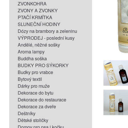
ZVONKOHRA
ZVONY A ZVONKY
PTAČÍ KRMÍTKA
SLUNEČNÍ HODINY
Dózy na brambory a zeleninu
VÝPRODEJ - poslední kusy
Andělé, něžné sošky
Aroma lampy
Buddha soška
BUDKY PRO SÝKORKY
Budky pro vrabce
Bytový textil
Dárky pro muže
Dekorace do bytu
Dekorace do restaurace
Dekorace za dveře
Deštníky
Dětské stoličky
Domov pro psa i kočku