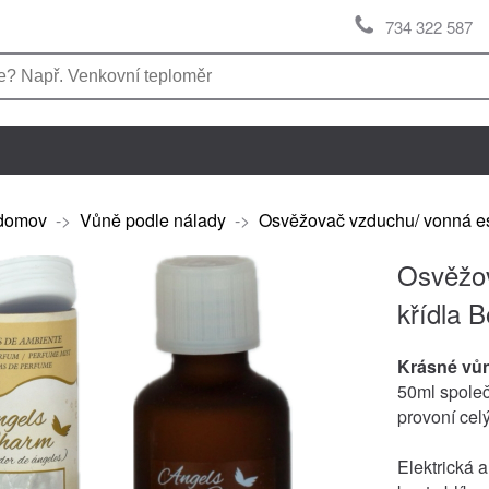
734 322 587
domov
->
Vůně podle nálady
->
Osvěžovač vzduchu/ vonná es
Osvěžov
křídla B
Krásné vů
50ml společ
provoní cel
Elektrická