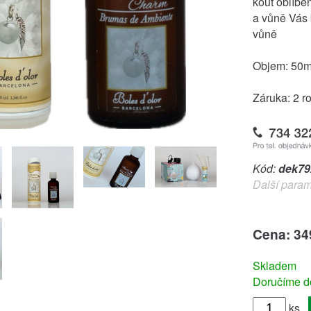
kout oblíb
a vůně Vás 
vůně
Objem: 50
Záruka: 2 r
Kód:
dek79
Další param
Cena: 34
Skladem
Doručíme do
ks