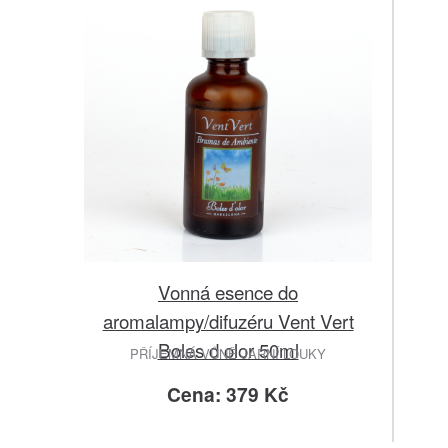
Vonná esence do
aromalampy/difuzéru Vent Vert
Boles d olor 50ml
PŘÍJEMNÁ VŮNĚ JARNÍ LOUKY
Cena: 379 Kč