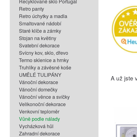
Recyklované sklo Portugal
Retro panty
Retro úchytky a madla
Smaltované nádobí
Staré klíče a zámky
Stojan na květiny
Svatební dekorace
Svícny kov, sklo, dřevo
Termo sklenice a hrnky
Truhlíky a závěsné koše
UMĚLÉ TULIPÁNY
A už jste v
Vánoční dekorace
Vánoční domečky
Vánoční věnce a svíčky
Velikonoční dekorace
Venkovní teploměr
Vůně podle nálady
Vycházková hůl
Zahradní dekorace