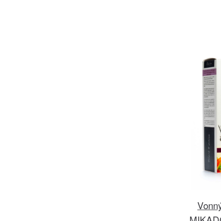
Vonný
MIKADO 