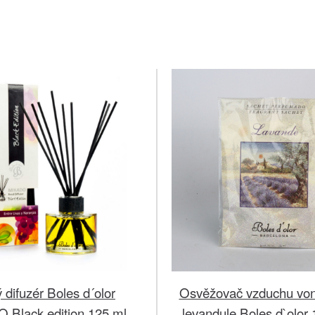
 difuzér Boles d´olor
Osvěžovač vzduchu von
Black edition 125 ml
levandule Boles d`olo