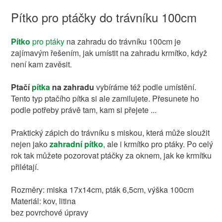
Pítko pro ptáčky do trávníku 100cm
Pítko
pro ptáky
na zahradu do trávníku 100cm je
zajímavým řešením, jak umístit na zahradu krmítko, když
není kam zavěsit.
Ptačí
pítka
na zahradu
vybíráme též podle umístění.
Tento typ ptačího pítka si ale zamilujete. Přesunete ho
podle potřeby právě tam, kam si přejete ...
Praktický zápich do trávníku s miskou, která může sloužit
nejen jako
zahradní pítko
, ale i krmítko pro ptáky. Po celý
rok tak můžete pozorovat ptáčky za oknem, jak ke krmítku
přilétají.
Rozměry: miska 17x14cm, pták 6,5cm, výška 100cm
Materiál: kov, litina
bez povrchové úpravy