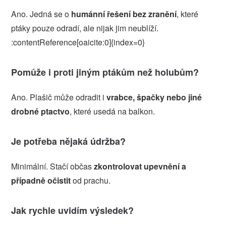
Ano. Jedná se o
humánní řešení bez zranění
, které
ptáky pouze odradí, ale nijak jim neublíží.
:contentReference[oaicite:0]{index=0}
Pomůže i proti jiným ptákům než holubům?
Ano. Plašič může odradit i
vrabce, špačky nebo jiné
drobné ptactvo
, které usedá na balkon.
Je potřeba nějaká údržba?
Minimální. Stačí občas
zkontrolovat upevnění a
případně očistit
od prachu.
Jak rychle uvidím výsledek?