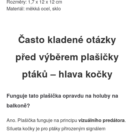
Rozměry: 1,7 x 12 x 12 cm
Materiál: měkká ocel, sklo
Často kladené otázky
před výběrem plašičky
ptáků – hlava kočky
Funguje tato plašička opravdu na holuby na
balkoně?
Ano. Plašička funguje na principu
vizuálního predátora
.
Silueta kočky je pro ptáky přirozeným signálem