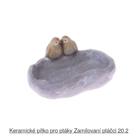
Keramické pítko pro ptáky Zamilovaní ptáčci 20,2