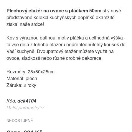
Plechový etažér na ovoce s ptáčkem 50cm
si v nově
představené kolekci kuchyňských doplňků okamžitě
získal naše srdce!
Kov s výraznou patinou, motiv ptáčka a uctihodná výška -
to vše dělá z tohoho etažéru nepřehlédnutelný kousek do
Vaší kuchyně. Dvoupatrový etažér můžete využít na
ovoce, sladkosti nebo různé drobné dekorace.
Rozměry: 25x50x25cm
Materiál: plech
Záruka: 2 roky
Kód:
dek4104
Další parametry
NEDOSTUPNÉ