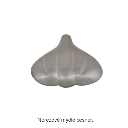
Nerezové mýdlo česnek