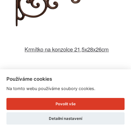
Krmítko na konzolce 21,5x28x26cm
Cena: 475 Kč
Používáme cookies
Skladem
Doručíme do: 10.8.
Na tomto webu používáme soubory cookies.
Detail
Povolit vše
Detailní nastavení