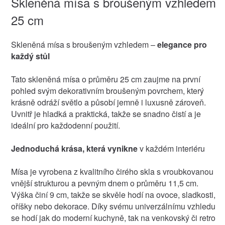
Skleněná mísa s broušeným vzhledem
25 cm
Skleněná mísa s broušeným vzhledem –
elegance pro
každý stůl
Tato skleněná mísa o průměru 25 cm zaujme na první
pohled svým dekorativním broušeným povrchem, který
krásně odráží světlo a působí jemně i luxusně zároveň.
Uvnitř je hladká a praktická, takže se snadno čistí a je
ideální pro každodenní použití.
Jednoduchá krása, která vynikne
v každém interiéru
Mísa je vyrobena z kvalitního čirého skla s vroubkovanou
vnější strukturou a pevným dnem o průměru 11,5 cm.
Výška činí 9 cm, takže se skvěle hodí na ovoce, sladkosti,
oříšky nebo dekorace. Díky svému univerzálnímu vzhledu
se hodí jak do moderní kuchyně, tak na venkovský či retro