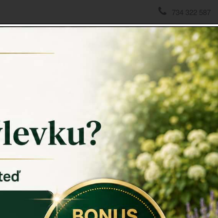
734 322 587
domov
->
Zahradní nářadí
->
Podložka pod kolena DENIM
Podlož
Podložka 
Podložka 
zabraňuje u
Uvnitř
podl
zahradě bud