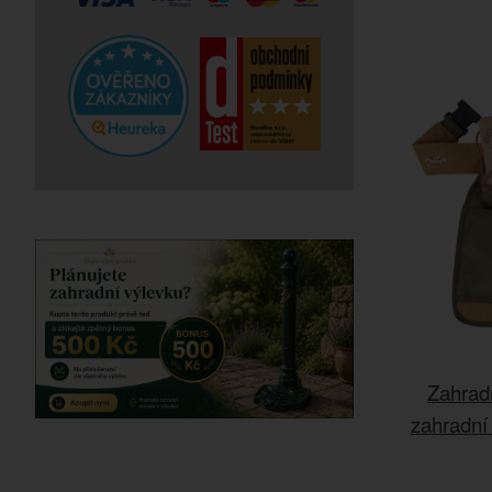
Zahradn
zahradní