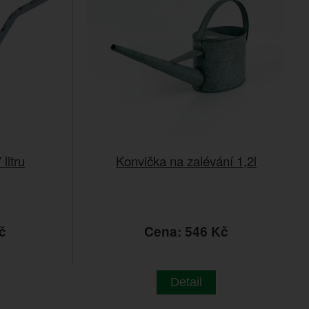
litru
Konvička na zalévání 1,2l
č
Cena: 546 Kč
Detail