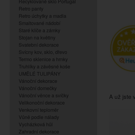
Recyklované sklo Portugal
Retro panty
Retro úchytky a madla
Smaltované nádobí
Staré klíče a zámky
Stojan na květiny
Svatební dekorace
Svícny kov, sklo, dřevo
Termo sklenice a hrnky
Truhlíky a závěsné koše
UMĚLÉ TULIPÁNY
Vánoční dekorace
Vánoční domečky
Vánoční věnce a svíčky
A už jste v
Velikonoční dekorace
Venkovní teploměr
Vůně podle nálady
Vycházková hůl
Zahradní dekorace