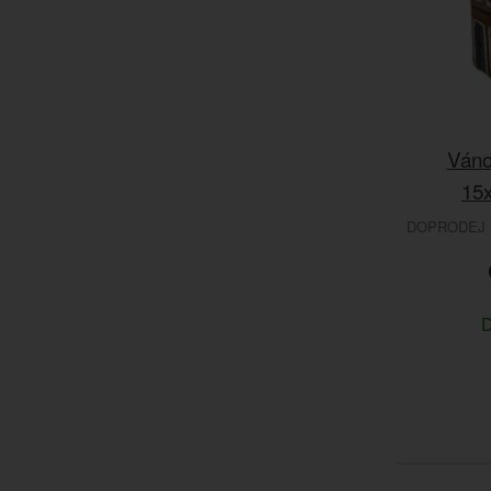
Váno
15
DOPRODEJ 
D