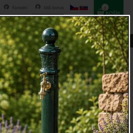
Kontakt
Váš bonus
0
HLEDAT
0 Kč
ka pod kolena DENIM
pod kolena
na zahradu.
pod kolena
, která je ideální pro práci na zahradě,
mazání vašich oblíbených kalhot a také otlačení kolen.
ožky pod kolena
je měkká pěna, takže z únavné práce na
e rázem neuvěřitelně pohodlná záležitost.