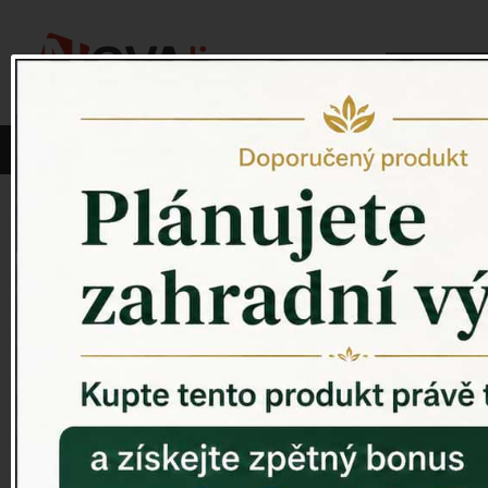
Vyberte si kategorii:
NOVINKY
PÍTKO PRO PTÁKY
Venkovský 
ZAHRADNÍ SOCHY
ZAHRADNÍ UMYVADLA
PTAČÍ BUDKY
Litinové škrabáky na boty
ROHOŽKY A ŠKRABADLA
VENKOVNÍ HODINY
DEKORACE NA HROB
RETRO KONZOLE
Domovní čísla - litina
DEKORACE NA ZEĎ