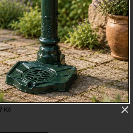
pod kolena
je opatřená poutkem, takže po použití ji stačí
háček, například v kůlně.
kolekce DENIM.
cm (ŠxHxV): 25x4,3x40
enim (80% bavlna, 20% polyester), pěna, kůže
,221 kg
oky
etry
7 Kč