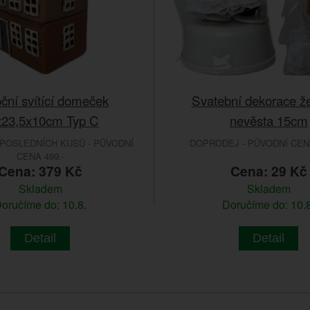
ční svítící domeček
Svatební dekorace ž
x23,5x10cm Typ C
nevěsta 15cm
POSLEDNÍCH KUSŮ - PŮVODNÍ
DOPRODEJ - PŮVODNÍ CENA
CENA 499.-
Cena: 379 Kč
Cena: 29 Kč
Skladem
Skladem
oručíme do: 10.8.
Doručíme do: 10.8
Detail
Detail