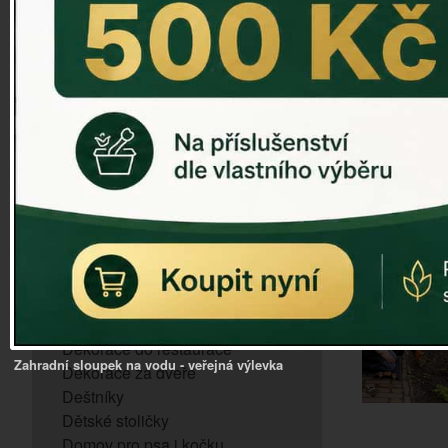
ZVONKOHRA
ZVONY A ZVONKY
PTAČÍ KRMÍTKA
SLUNEČNÍ HODINY
Dózy na brambory a zeleninu
VÝPRODEJ - poslední kusy
Andělé, něžné sošky
Aroma lampy
Buddha soška
BUDKY PRO SÝKORKY
Budky pro vrabce
Bytový textil
Dárky pro muže
Dekorace do bytu
Dekorace do restaurace
Zahradní sloupek na vodu - veřejná výlevka
Dekorace za dveře
Deštníky
Dětské stoličky
Domov pro psa i kočku