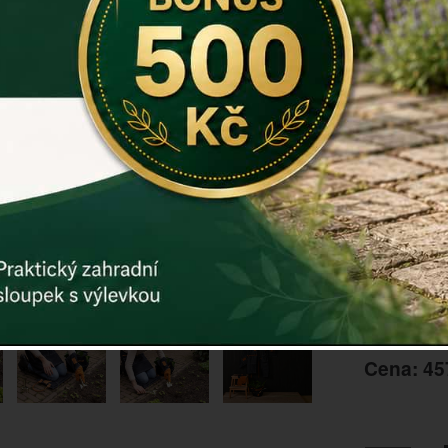
Podložka 
pověsit na 
Výrobek z 
Rozměry v 
Materiál: d
Hmotnost: 0
Záruka: 2 r
Kód:
E0100
Další param
Cena: 45