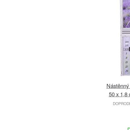
Nástěnný 
50 x 1,8
DOPRODEJ
D