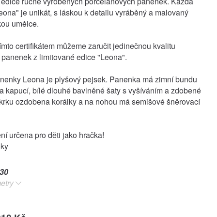
é edice ručně vyrobených porcelánových panenek. Každá
ona" je unikát, s láskou k detailu vyráběný a malovaný
kou umělce.
ímto certifikátem můžeme zaručit jedinečnou kvalitu
h panenek z limitované edice "Leona".
anenky Leona je plyšový pejsek. Panenka má zimní bundu
a kapucí, bílé dlouhé bavlněné šaty s vyšíváním a zdobené
 krku ozdobena korálky a na nohou má semišové šněrovací
í určena pro děti jako hračka!
oky
30
etry