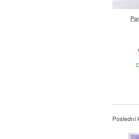
Pan
D
Poslední 