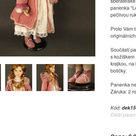
sběratelsk
panenka "Le
pečlivou ru
Proto Vám t
originálníc
Součástí p
s kožíškem 
krajkou, na
botičky.
Panenka nen
Záruka: 2 r
Kód:
dek15
Další param