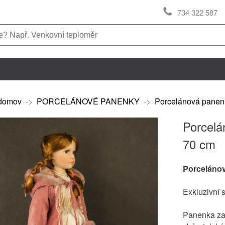
734 322 587
domov
->
PORCELÁNOVÉ PANENKY
->
Porcelánová panen
Porcelá
70 cm
Porceláno
Exkluzivní 
Panenka zak