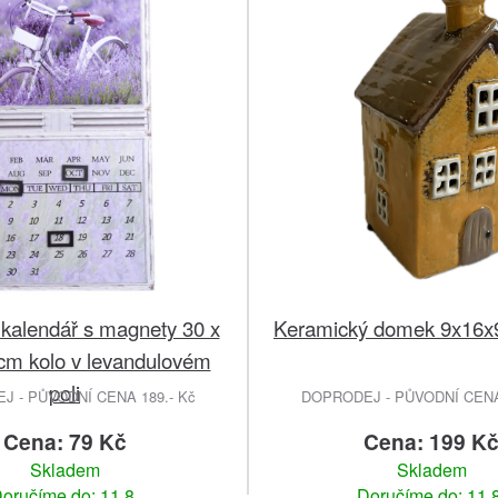
kalendář s magnety 30 x
Keramický domek 9x16x
 cm kolo v levandulovém
poli
 - PŮVODNÍ CENA 189.- Kč
DOPRODEJ - PŮVODNÍ CENA 
Cena: 79 Kč
Cena: 199 K
Skladem
Skladem
oručíme do: 11.8.
Doručíme do: 11.8