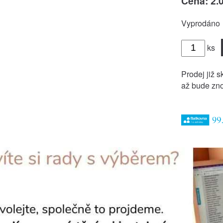
Cena: 2.
Vyprodáno
ks
Prodej již s
až bude zno