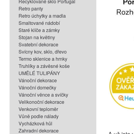
Recyklované sklo Portugal
Retro panty
Retro úchytky a madla
Smaltované nádobí
Staré klíče a zámky
Stojan na květiny
Svatební dekorace
Svícny kov, sklo, dřevo
Termo sklenice a hrnky
Truhlíky a závěsné koše
UMĚLÉ TULIPÁNY
Vánoční dekorace
Vánoční domečky
Vánoční věnce a svíčky
Velikonoční dekorace
Venkovní teploměr
Vůně podle nálady
Vycházková hůl
Zahradní dekorace
A už jste v