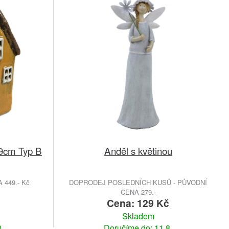
9cm Typ B
Anděl s květinou
449.- Kč
DOPRODEJ POSLEDNÍCH KUSŮ - PŮVODNÍ
CENA 279.-
č
Cena: 129 Kč
Skladem
.
Doručíme do: 11.8.