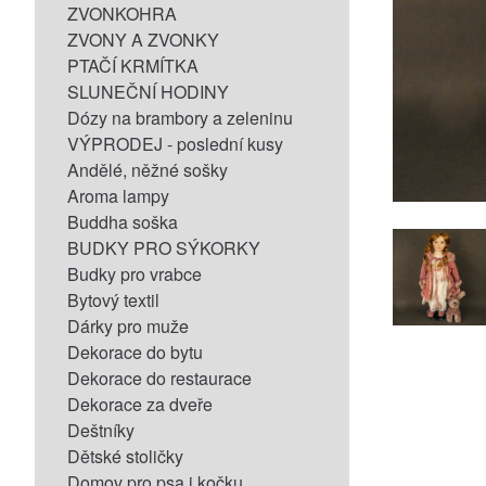
ZVONKOHRA
ZVONY A ZVONKY
PTAČÍ KRMÍTKA
SLUNEČNÍ HODINY
Dózy na brambory a zeleninu
VÝPRODEJ - poslední kusy
Andělé, něžné sošky
Aroma lampy
Buddha soška
BUDKY PRO SÝKORKY
Budky pro vrabce
Bytový textil
Dárky pro muže
Dekorace do bytu
Dekorace do restaurace
Dekorace za dveře
Deštníky
Dětské stoličky
Domov pro psa i kočku