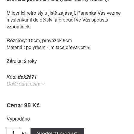
Milovníci retro stylu jistě zajásají. Panenka Vás vezme
myšlenkami do dětství a probudí ve Vás spoustu
vzpomínek.
Rozměry: 10cm, provázek 6cm
Materiál: polyresin - imitace dřeva<br/ >
Záruka: 2 roky
Kód:
dek2671
Další parametry
Cena: 95 Kč
Vyprodáno
ks
Sledovat produkt