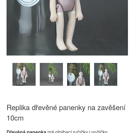
Replika dřevěné panenky na zavěšení
10cm
Dřevěná panenka
má ohýbací ručičky i nožičky.