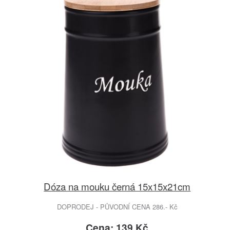
Dóza na mouku černá 15x15x21cm
DOPRODEJ - PŮVODNÍ CENA 286.- Kč
Cena: 139 Kč