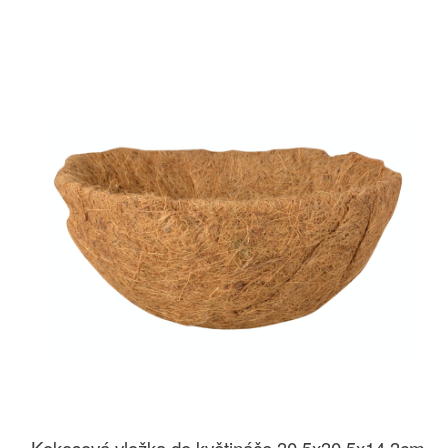
Kokosová vložka do květináče 30,5x30,5x14,3cm