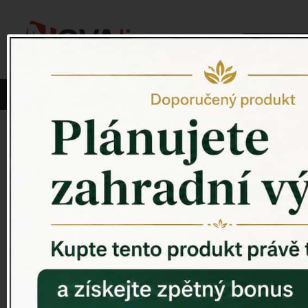
Vyberte si kategorii:
NOVINKY
PÍTKO PRO PTÁKY
Venkovský 
ZAHRADNÍ SOCHY
ZAHRADNÍ UMYVADLA
PTAČÍ BUDKY
Litinové škrabáky na boty
ROHOŽKY A ŠKRABADLA
VENKOVNÍ HODINY
DEKORACE NA HROB
RETRO KONZOLE
Domovní čísla - litina
DEKORACE NA ZEĎ