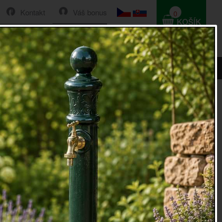
Kontakt
Váš bonus
0
HLEDAT
0 Kč
ladka s háčkem
ka
s háčkem Industrial.
 můžete využít (v restauraci, pod pergolou...) např. pro
lanem a na laně současně s elektrickým vedením
objímkou pro žárovku, vytvořit stylové osvetlení.
íte větší počet kladek a provlečete lano, můžete tak stylově