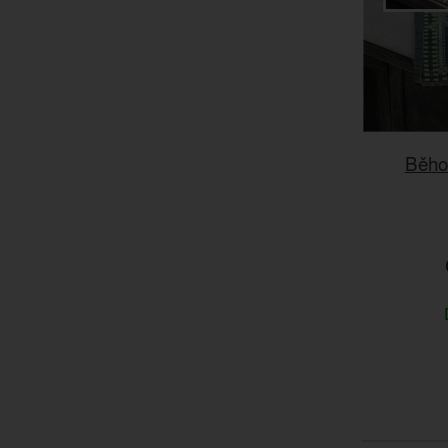
Běhou