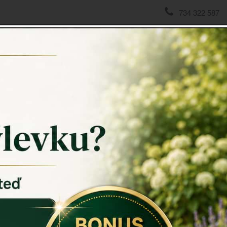
734 322 587
domov
->
Chalupářské dekorace
->
Retro kladka s háčkem
Retro k
Retro klad
Retro kladku
provlečení 
zakončeným 
Pokud poříd