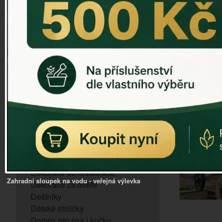
ZVONKOHRA
ZVONY A ZVONKY
PTAČÍ KRMÍTKA
SLUNEČNÍ HODINY
Dózy na brambory a zeleninu
VÝPRODEJ - poslední kusy
Andělé, něžné sošky
Aroma lampy
Buddha soška
BUDKY PRO SÝKORKY
Budky pro vrabce
Bytový textil
Dárky pro muže
Dekorace do bytu
Dekorace do restaurace
Zahradní sloupek na vodu - veřejná výlevka
Dekorace za dveře
Deštníky
Dětské stoličky
Domov pro psa i kočku