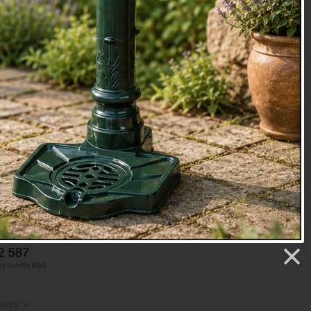
lektrické napájení pro osvětlení. Kladka je vyrobená z
provlečení lana použijte rozebíratelné spojení šroubem M8 s
íky kterému po vysunutí můžete kolečko vysunout, navléct
vložit kolečko na své místo.
ekorativní. ipřesto, že se otáčí, není uzpůsobeno pro
adky k práci.
ůžete zavěsit i sušáky na bylinky a další stylové doplňky.
x 4,5 x 18 cm
.07 kg
oky
etry