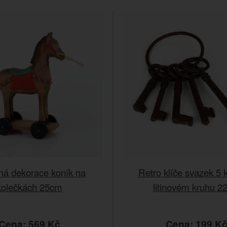
ná dekorace koník na
Retro klíče svazek 5 
kolečkách 25cm
litinovém kruhu 
Cena: 569 Kč
Cena: 199 K