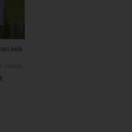
ovní šedá
 - PŮVODNÍ
č
.