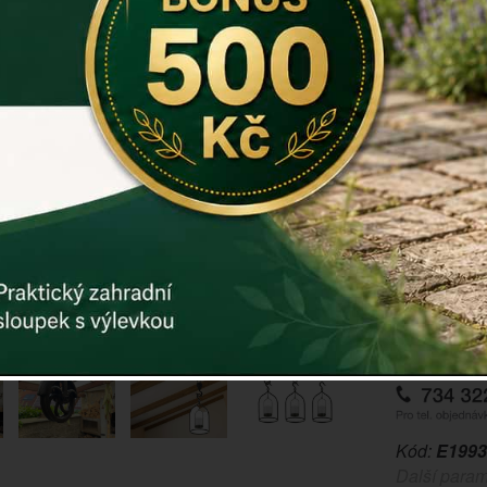
vést např. e
litiny. Pro 
matičkou, d
lano a opět 
Kolečko je d
používání kl
Na kladku m
Rozměr: 14 
Hmotnost: 1
Záruka: 2 r
Kód:
E1993
Další param