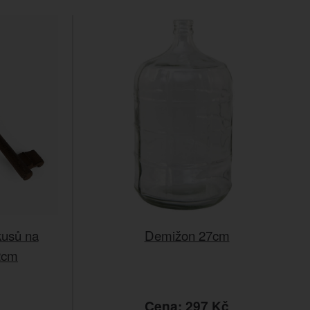
kusů na
Demižon 27cm
22cm
č
Cena: 297 Kč