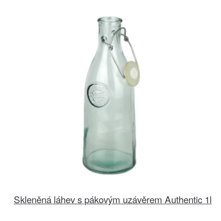
Skleněná láhev s pákovým uzávěrem Authentic 1l