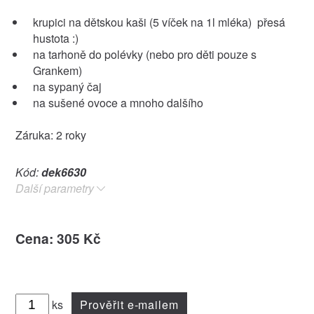
krupici na dětskou kaši (5 víček na 1l mléka) přesá
hustota :)
na tarhoně do polévky (nebo pro děti pouze s
Grankem)
na sypaný čaj
na sušené ovoce a mnoho dalšího
Záruka: 2 roky
Kód:
dek6630
Další parametry
Cena: 305 Kč
ks
Prověřit e-mailem