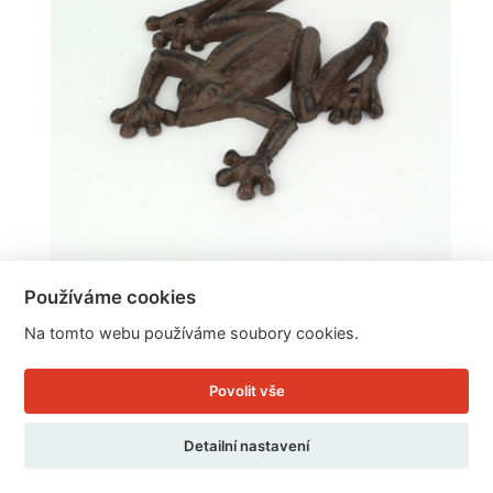
Používáme cookies
Na tomto webu používáme soubory cookies.
Nástěnná dekorace žába 13,5cm
Povolit vše
Cena: 139 Kč
Detailní nastavení
Skladem
Doručíme do: 12.8.