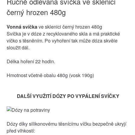
Ručně odlévaná svíčka ve sklenici
černý hrozen 480g
Vonná svíčka
ve sklenici černý hrozen 480g
Svíčka je v dóze z recyklovaného skla a má praktické
víčko s těsněním. Po vyhoření tak může dóza skvěle
sloužit dál.
Délka hoření 22 hodin.
Hmotnost včetně obalu 480g (vosk 190g)
DALŠÍ VYUŽITÍ DÓZY PO VYPÁLENÍ SVÍČKY
Dózy díky silikonovému těsnícímu víčku bezpečně ukryjí
před vlhkostí: