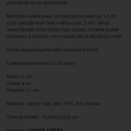
přemísťujte až po vychladnutí.
Minimální výška vosku pro bezpečné pálení je 1,5 cm.
Vždy udržujte knot čistý v délce max. 5 mm. Nikdy
nenechávejte hořící svíčku bez dozoru. Chraňte jí před
průvanem a udržujte mimo dosah dětí a domácích zvířat.
Svíčku doporučujeme pálit maximálně 3 hod.
Celková doba hoření až 35 hodin.
Šířka: 11 cm
Výška: 9 cm
Hloubka: 11 cm
Materiál: sojový vosk, sklo, PVC, kov, bavlna
Obecný rozměr: 10,5x9,2x10,5 cm
Výrobce:
GOOSE CREEK