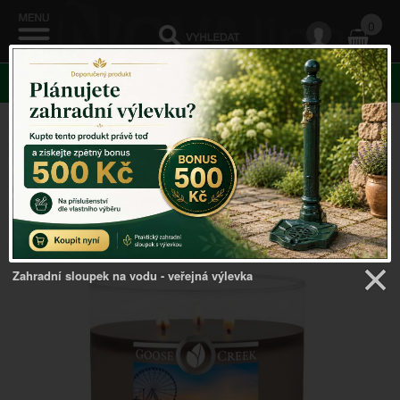
0
KATEGORIE
Venkovský domov
->
Vonné svíčky ve skle
->
Sojová
svíčka BOARDWALK MAHOGANY se 3 knoty
Zahradní sloupek na vodu - veřejná výlevka