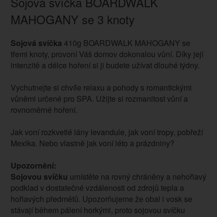
Sojová svíčka BOARDWALK
MAHOGANY se 3 knoty
Sojová svíčka
410g BOARDWALK MAHOGANY se
třemi knoty, provoní Váš domov dokonalou vůní. Díky její
intenzitě a délce hoření si ji budete užívat dlouhé týdny.
Vychutnejte si chvíle relaxu a pohody s romantickými
vůněmi určené pro SPA. Užijte si rozmanitost vůní a
rovnoměrné hoření.
Jak voní rozkvetlé lány levandule, jak voní tropy, pobřeží
Mexika. Nebo vlastně jak voní léto a prázdniny?
Upozornění:
Sojovou svíčku
umístěte na rovný chráněny a nehořlavý
podklad v dostatečné vzdálenosti od zdrojů tepla a
hořlavých předmětů. Upozorňujeme že obal i vosk se
stávají během pálení horkými, proto sojovou svíčku