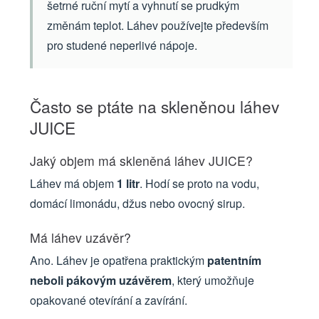
šetrné ruční mytí a vyhnutí se prudkým
změnám teplot. Láhev používejte především
pro studené neperlivé nápoje.
Často se ptáte na skleněnou láhev
JUICE
Jaký objem má skleněná láhev JUICE?
Láhev má objem
1 litr
. Hodí se proto na vodu,
domácí limonádu, džus nebo ovocný sirup.
Má láhev uzávěr?
Ano. Láhev je opatřena praktickým
patentním
neboli pákovým uzávěrem
, který umožňuje
opakované otevírání a zavírání.