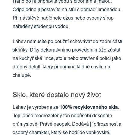
Ráno do ní připravíte vodu s citronem a mátou.
Odpoledne ji postavíte na stůl s domácí limonádou.
Při návštěvě nabídnete džus nebo ovocný sirup
naředěný studenou vodou.
Láhev nemusíte po použití schovávat do zadní části
skříňky. Díky dekorativnímu provedení může zůstat
na kuchyňské lince, stole nebo otevřené polici jako
drobný detail, který připomíná klidné chvíle na
chalupě.
Sklo, které dostalo nový život
Láhev je vyrobena ze
100% recyklovaného skla
.
Její lehce modrozelený tón nepůsobí dokonale
průmyslově. Právě naopak. Dodává jí přirozenost a
osobitý charakter, který se hodí do venkovské,