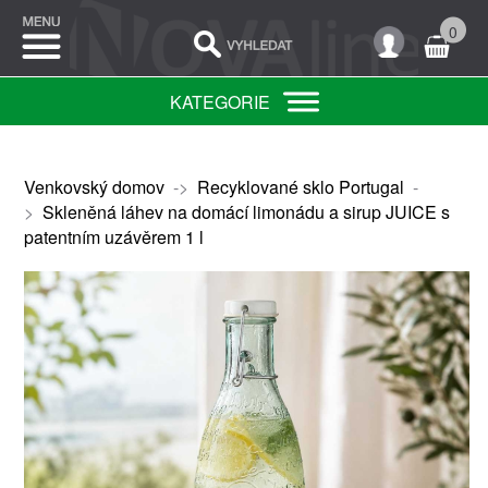
0
KATEGORIE
Venkovský domov
->
Recyklované sklo Portugal
-
>
Skleněná láhev na domácí limonádu a sirup JUICE s
patentním uzávěrem 1 l