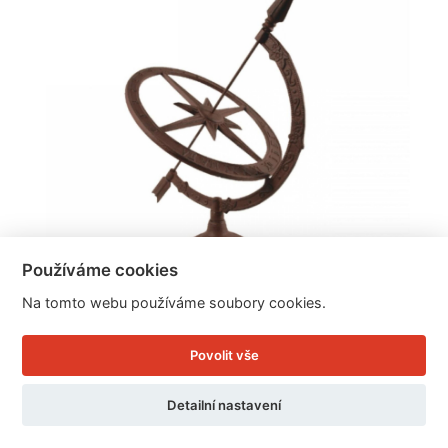
Používáme cookies
Na tomto webu používáme soubory cookies.
Litinové sluneční hodiny na podstavci
Povolit vše
34,3x39,8x54,2cm
Detailní nastavení