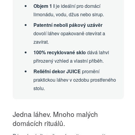
Objem 1 l
je ideální pro domácí
limonádu, vodu, džus nebo sirup.
Patentní neboli pákový uzávěr
dovolí láhev opakovaně otevírat a
zavírat.
100% recyklované sklo
dává lahvi
přirozený vzhled a vlastní příběh.
Reliéfní dekor JUICE
promění
praktickou láhev v ozdobu prostřeného
stolu.
Jedna láhev. Mnoho malých
domácích rituálů.