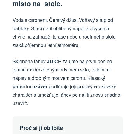
místo na stole.
Voda s citronem. Čerstvý džus. Voňavý sirup od
babičky. Stačí nalít oblíbený nápoj a obyčejná
chvíle na zahradě, terase nebo u rodinného stolu
získá příjemnou letní atmosféru.
Skleněná láhev
JUICE
zaujme na první pohled
jemně modrozeleným odstínem skla, reliéfními
nápisy a drobným motivem citronu. Klasický
patentní uzávěr
podtrhuje její poctivý venkovský
charakter a umožňuje láhev po nalití znovu snadno
uzavřít.
Proč si ji oblíbíte