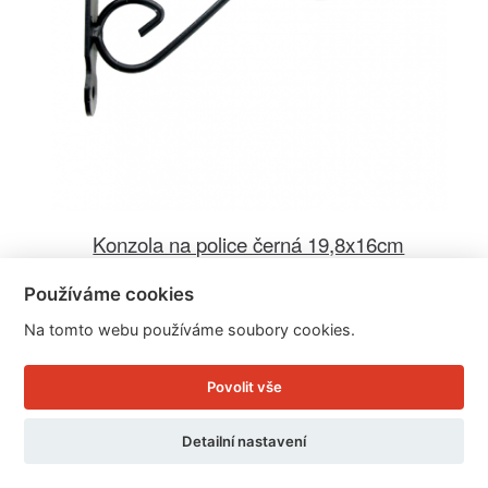
Konzola na police černá 19,8x16cm
Používáme cookies
Cena: 199 Kč
Na tomto webu používáme soubory cookies.
Skladem
Doručíme do: 12.8.
Povolit vše
Detail
Detailní nastavení