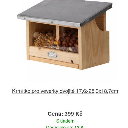
Krmítko pro veverky dvojité 17,6x25,3x18,7cm
Cena: 399 Kč
Skladem
Doručíme do: 12.8.