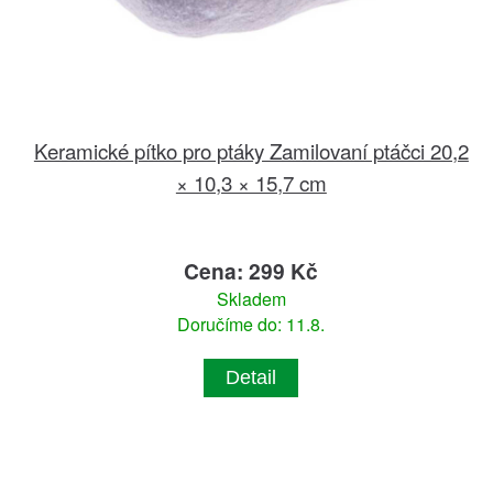
Keramické pítko pro ptáky Zamilovaní ptáčci 20,2
× 10,3 × 15,7 cm
Cena: 299 Kč
Skladem
Doručíme do: 11.8.
Detail