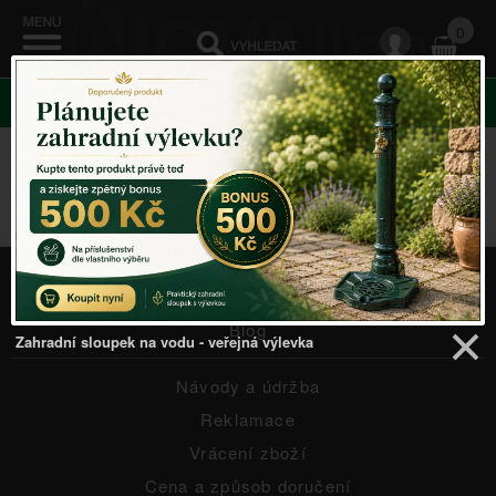
0
KATEGORIE
Žádný produkt nenalezen ...
NOVINKY
Blog
Zahradní sloupek na vodu - veřejná výlevka
Návody a údržba
Reklamace
Vrácení zboží
Cena a způsob doručení