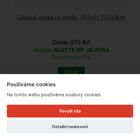
Litinová miska na mýdlo 15,5x11,7x13,8cm
Cena: 279 Kč
Skladem
MŮŽETE MÍT JIŽ ZÍTRA
Doručíme do: 7.8.
Detail
Používáme cookies
Na tomto webu používáme soubory cookies.
Povolit vše
Detailní nastavení