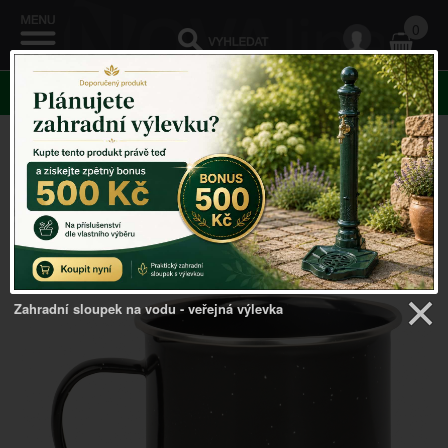
0
KATEGORIE
Venkovský domov
->
Doplňky do kuchyně
-
>
Smaltované nádobí hrnek s ouškem
Zahradní sloupek na vodu - veřejná výlevka