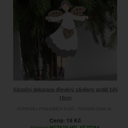
Vánoční dekorace dřevěný závěsný anděl bílý
16cm
DOPRODEJ POSLEDNÍCH KUSŮ - PŮVODNÍ CENA 29.-
Cena: 19 Kč
Skladem
MŮŽETE MÍT JIŽ ZÍTRA