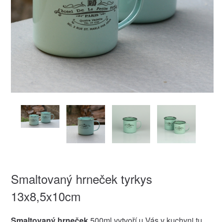
Smaltovaný hrneček tyrkys
13x8,5x10cm
Smaltovaný hrneček
500ml vytvoří u Vás v kuchyni tu