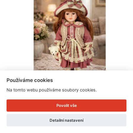
Používáme cookies
Na tomto webu používáme soubory cookies.
Porcelánová paneka Anežka 30cm
Povolit vše
Detailní nastavení
Cena: 449 Kč