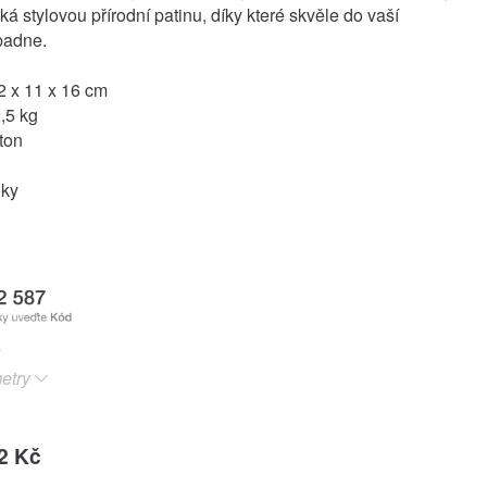
á stylovou přírodní patinu, díky které skvěle do vaší
padne.
 x 11 x 16 cm
,5 kg
ton
oky
etry
2 Kč