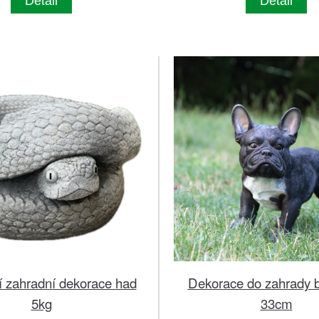
Detail
Detail
í zahradní dekorace had
Dekorace do zahrady 
5kg
33cm