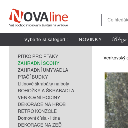
Vyberte si kategorii:
NOVINKY
PÍTKO PRO PTÁKY
Venkovský 
ZAHRADNÍ SOCHY
ZAHRADNÍ UMYVADLA
PTAČÍ BUDKY
Litinové škrabáky na boty
ROHOŽKY A ŠKRABADLA
VENKOVNÍ HODINY
DEKORACE NA HROB
RETRO KONZOLE
Domovní čísla - litina
DEKORACE NA ZEĎ