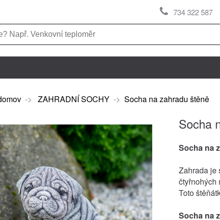
734 322 587
domov
->
ZAHRADNÍ SOCHY
->
Socha na zahradu štěně
Socha n
Socha na 
Zahrada je s
čtyřnohých 
Toto štěňát
Socha na 