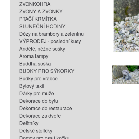
ZVONKOHRA
ZVONY A ZVONKY
PTAČÍ KRMÍTKA
SLUNEČNÍ HODINY
Dózy na brambory a zeleninu
VÝPRODEJ - poslední kusy
Andělé, něžné sošky
Aroma lampy
Buddha soška
BUDKY PRO SÝKORKY
Budky pro vrabce
Bytový textil
Dárky pro muže
Dekorace do bytu
Dekorace do restaurace
Dekorace za dveře
Deštníky
Dětské stoličky
Domov pro psa i kočku