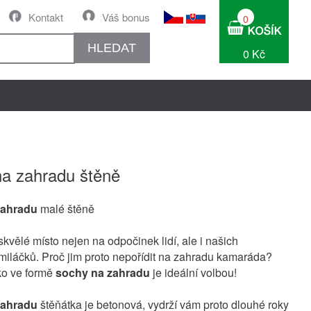
Kontakt
Váš bonus
0
HLEDAT
0 Kč
a zahradu štěně
zahradu
malé štěně
kvělé místo nejen na odpočinek lidí, ale i našich
miláčků. Proč jim proto nepořídit na zahradu kamaráda?
ko ve formě
sochy na zahradu
je ideální volbou!
zahradu
štěňátka je betonová, vydrží vám proto dlouhé roky