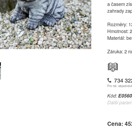
a časem získ
zahrady za
Rozměry: 12
Hmotnost: 2
Materiál: be
Záruka: 2 r
Kód:
E0560
Další param
Cena: 45