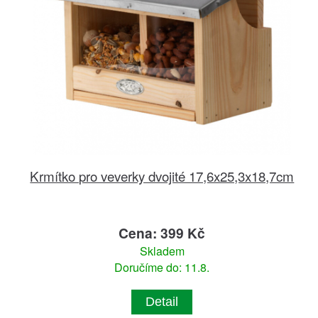
Krmítko pro veverky dvojité 17,6x25,3x18,7cm
Cena: 399 Kč
Skladem
Doručíme do: 11.8.
Detail