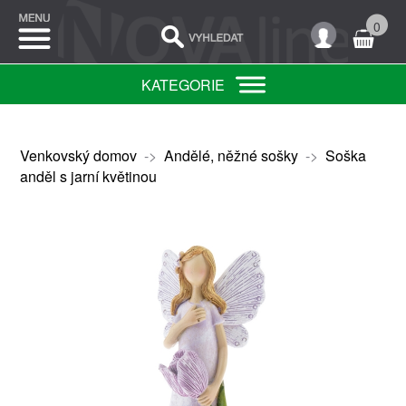
0
KATEGORIE
Venkovský domov
->
Andělé, něžné sošky
->
Soška
anděl s jarní květinou