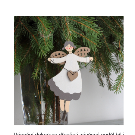
Vánoční dekorace dřevěný závěsný anděl bílý