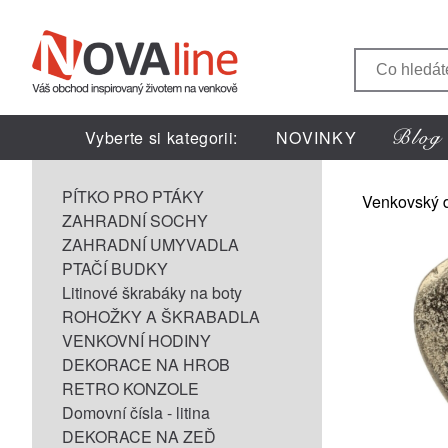
Vyberte si kategorii:
NOVINKY
PÍTKO PRO PTÁKY
Venkovský 
ZAHRADNÍ SOCHY
ZAHRADNÍ UMYVADLA
PTAČÍ BUDKY
Litinové škrabáky na boty
ROHOŽKY A ŠKRABADLA
VENKOVNÍ HODINY
DEKORACE NA HROB
RETRO KONZOLE
Domovní čísla - litina
DEKORACE NA ZEĎ