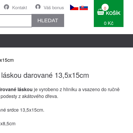
Kontakt
Váš bonus
0
HLEDAT
0 Kč
5x15cm
 láskou darované 13,5x15cm
irované láskou
je vyrobeno z hliníku a vsazeno do ručně
 podesty z akátového dřeva.
sné srdce 13,5x15cm.
5x8,5cm