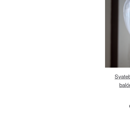
Svate
baló