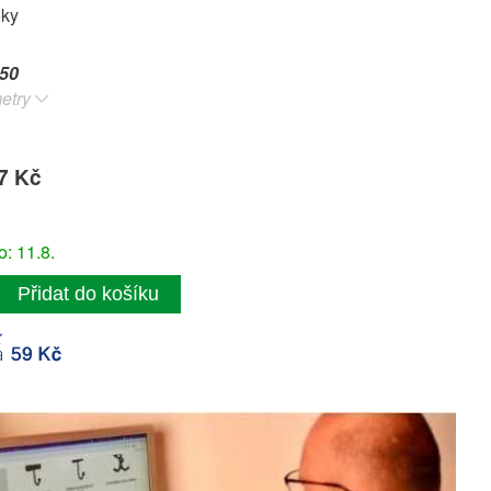
oky
50
etry
7 Kč
: 11.8.
Přidat do košíku