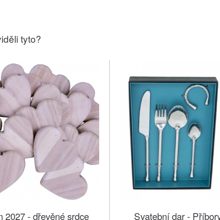
iděli tyto?
n 2027 - dřevěné srdce
Svatební dar - Příbory