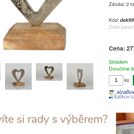
Záruka: 2 r
Kód:
dek99
Další param
Cena: 27
Skladem
Doručíme do
ks