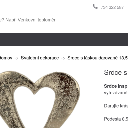
734 322 587
domov
->
Svatební dekorace
->
Srdce s láskou darované 13,
Srdce s
Srdce insp
vyřezávané
Darujte krá
Podesta 8,