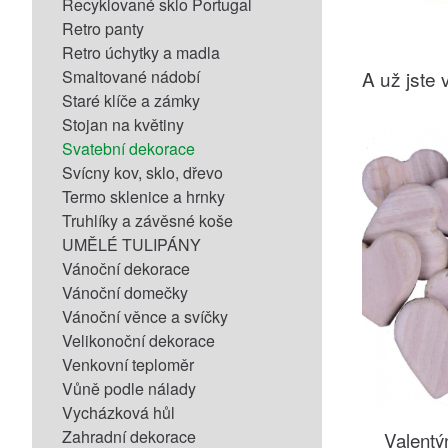
Recyklované sklo Portugal
Retro panty
Retro úchytky a madla
Smaltované nádobí
A už jste v
Staré klíče a zámky
Stojan na květiny
Svatební dekorace
Svícny kov, sklo, dřevo
Termo sklenice a hrnky
Truhlíky a závěsné koše
UMĚLÉ TULIPÁNY
Vánoční dekorace
Vánoční domečky
Vánoční věnce a svíčky
Velikonoční dekorace
Venkovní teploměr
Vůně podle nálady
Vycházková hůl
Zahradní dekorace
Valentý