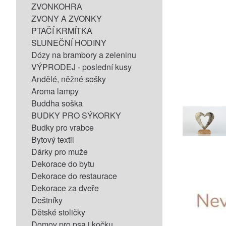
ZVONKOHRA
ZVONY A ZVONKY
PTAČÍ KRMÍTKA
SLUNEČNÍ HODINY
Dózy na brambory a zeleninu
VÝPRODEJ - poslední kusy
Andělé, něžné sošky
Aroma lampy
Buddha soška
BUDKY PRO SÝKORKY
Budky pro vrabce
Bytový textil
Dárky pro muže
Dekorace do bytu
Dekorace do restaurace
Dekorace za dveře
Deštníky
Dětské stoličky
Domov pro psa i kočku