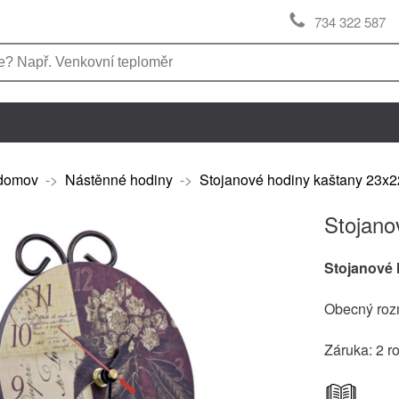
734 322 587
domov
->
Nástěnné hodiny
->
Stojanové hodiny kaštany 23x
Stojano
Stojanové 
Obecný rozm
Záruka: 2 r