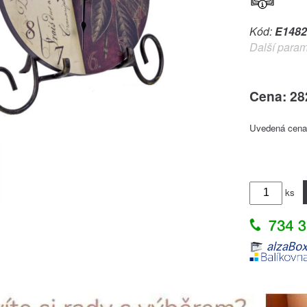
Kód:
E1482
Další param
Cena: 28
Uvedená cena 
ks