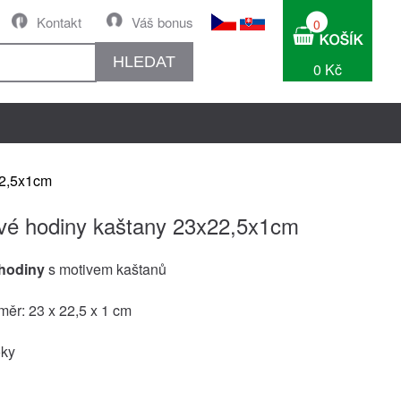
Kontakt
Váš bonus
0
HLEDAT
0 Kč
22,5x1cm
vé hodiny kaštany 23x22,5x1cm
hodiny
s motivem kaštanů
ěr: 23 x 22,5 x 1 cm
oky