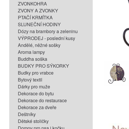
ZVONKOHRA
ZVONY A ZVONKY
PTAČÍ KRMÍTKA
SLUNEČNÍ HODINY
Dózy na brambory a zeleninu
VÝPRODEJ - poslední kusy
Andělé, něžné sošky
Aroma lampy
Buddha soška
BUDKY PRO SÝKORKY
Budky pro vrabce
Bytový textil
Dárky pro muže
Dekorace do bytu
Dekorace do restaurace
Dekorace za dveře
Deštníky
Dětské stoličky
Domov pro psa i kočku