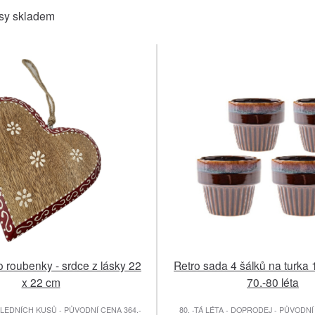
sy skladem
 roubenky - srdce z lásky 22
Retro sada 4 šálků na turka 
x 22 cm
70.-80 léta
EDNÍCH KUSŮ - PŮVODNÍ CENA 364.-
80. -TÁ LÉTA - DOPRODEJ - PŮVODNÍ 